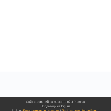
Сайт створений на маркетплейсі
Prom.ua
Продавець на Bigl.ua
Є- Все |
Поскаржитися на контент
|
Політика конфіденційності