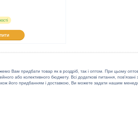
ності
УПИТИ
емо Вам придбати товар як в роздріб, так і оптом. При цьому опто
ейного або колективного бюджету. Всі додаткові питання, пов'язані
також його придбанням і доставкою, Ви можете задати нашим менедж