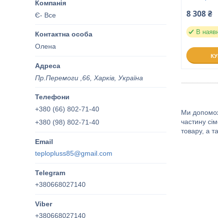
8 308 ₴
Є- Все
В наяв
Олена
К
Пр.Перемоги ,66, Харків, Україна
+380 (66) 802-71-40
Ми допомож
частину сім
+380 (98) 802-71-40
товару, а 
teplopluss85@gmail.com
+380668027140
+380668027140