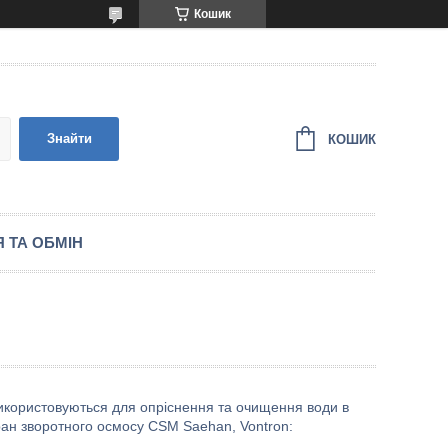
Кошик
Знайти
КОШИК
 ТА ОБМІН
икористовуються для опріснення та очищення води в
ран зворотного осмосу СЅМ Saehan,
Vontron: