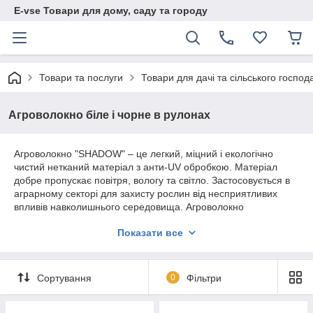
E-vse Товари для дому, саду та городу
Товари та послуги
Товари для дачі та сільського господ
Агроволокно біле і чорне в рулонах
Агроволокно "SHADOW" – це легкий, міцний і екологічно
чистий нетканий матеріал з анти-UV обробкою. Матеріал
добре пропускає повітря, вологу та світло. Застосовується в
аграрному секторі для захисту рослин від несприятливих
впливів навколишнього середовища. Агроволокно
(укрывное)"SHADOW" або спанбонд "SHADOW" – це
Показати все
поліпропілен (екологічно чистий), має тонку структуру і
нагадує звичайне полотно тканини. Завдяки своїй структурі,
він зумів поєднати у собі ряд позитивних якостей: пропускає
сонячні промені (але є винятки), одночасно захищаючи від
Сортування
0
Фільтри
впливу ультрафіолету, і прекрасно пропускає вологу. Межі
використання спанбонду майже безмежні – це і розсада, і