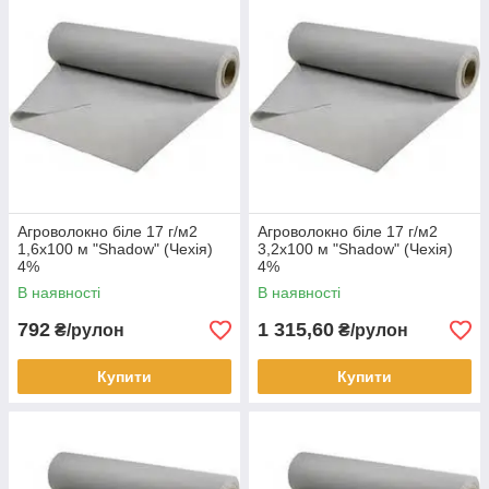
овочі, і дерева, і квіти.
Якісне та екологічно чисте агроволокно, від Чеської фірми
"SHADOW" вже встигла завоювати довіру і розташування у
більшості наших клієнтів. Доведено, що на ділянках де
використовується агроволокно, більш високий урожай.Дуже
зручно використовувати спанбонд для теплички, коли ви не
можете постійно перебуває на дачі і стежити за помірною
температурою і вологістю як під звичайною плівкою.
Агроволокно біле 17 г/м2
Агроволокно біле 17 г/м2
1,6х100 м "Shadow" (Чехія)
3,2х100 м "Shadow" (Чехія)
4%
4%
В наявності
В наявності
792
1 315,60
₴/рулон
₴/рулон
Купити
Купити