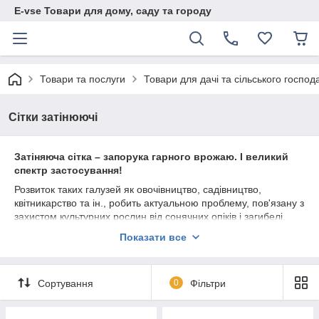
E-vse Товари для дому, саду та городу
Товари та послуги
Товари для дачі та сільського господ
Сітки затінюючі
Затіняюча сітка – запорука гарного врожаю. І великий
спектр застосування!
Розвиток таких галузей як овочівництво, садівництво,
квітникарство та ін., робить актуальною проблему, пов'язану з
захистом культурних рослин від сонячних опіків і загибелі.
Високий рівень УФ випромінювання здатний, якщо не
Показати все
повністю знищити, то значно знизити кількість одержуваного
врожаю. Як результат: аграрії несуть великі втрати, вартість їх
продукції зростає, а попит на неї падає, оскільки в сучасних
Сортування
0
Фільтри
економічних умовах купівельна спроможність населення йде
на спад.
Затіняюча сітка спеціально розроблена для притінення