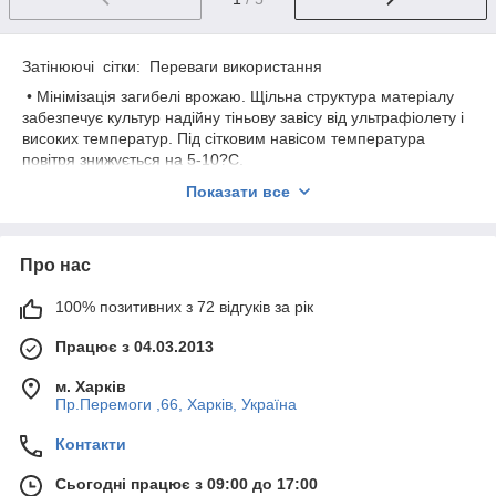
Затінюючі сітки: Переваги використання
• Мінімізація загибелі врожаю. Щільна структура матеріалу
забезпечує культур надійну тіньову завісу від ультрафіолету і
високих температур. Під сітковим навісом температура
повітря знижується на 5-10?C.
• Рівномірне дозрівання врожаю. Коміркова структура сітки
Показати все
гарантує рівномірний, оптимальна для зростання і
дозрівання плодів, розподіл сонячного світла.
• Збереження вологи в грунті. Це дозволяє значно знизити
Про нас
трудовитрати і кошти на полив грунту.
100% позитивних з 72 відгуків за рік
• Стійкість матеріалу до температурних перепадів і погодних
примх.
Працює з 04.03.2013
• Захист врожаю від шкідників (комах, птахів та ін).
м. Харків
• Додатковий захист для плівкових парників і теплиць (при
Пр.Перемоги ,66, Харків, Україна
укритті поверх тепличної плівки) від вітру і опадів, у т. ч. граду.
• Широка сфера використання. Крім аграрного сектора
Контакти
затіняюча сітка використовується у фермерських
Сьогодні працює з 09:00 до 17:00
господарствах (в загонах для с/г тварин), для захисту