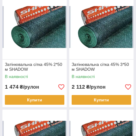
рослин від сонячних променів. Даний матеріал є надійним
захистом для сільськогосподарських, садових городніх
рослин та ін., що виростають в закритому і відкритому ґрунті,
від високих температур та ультрафіолетового
випромінювання. Це міцні і легкі вироби, виготовлені з
поліетилену високого тиску, здатні затримувати від 30 до 90%
ультрафіолету.
Затінювальна сітка 45% 2*50
Затінювальна сітка 45% 3*50
м SHADOW
м SHADOW
В наявності
В наявності
1 474
2 112
₴/рулон
₴/рулон
Купити
Купити