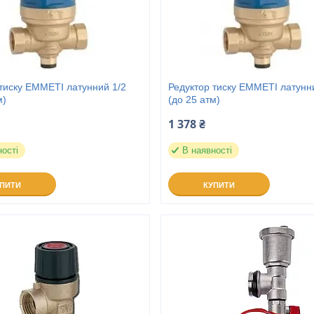
тиску EMMETI латунний 1/2
Редуктор тиску EMMETI латунн
м)
(до 25 атм)
1 378 ₴
ності
В наявності
УПИТИ
КУПИТИ