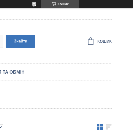
Кошик
Знайти
КОШИК
 ТА ОБМІН