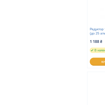
Редуктор 
(до 25 ат
1 188 ₴
В наяв
К