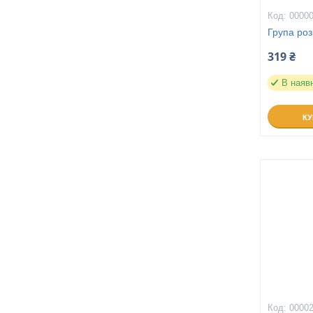
0000
Група роз
319 ₴
В наяв
К
0000