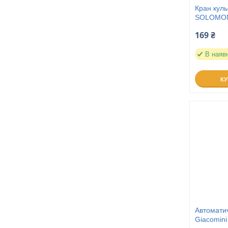
Кран кул
SOLOMON 
169 ₴
В наяв
К
Автоматич
Giacomini