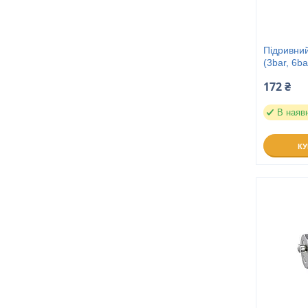
Підривний
(3bar, 6b
172 ₴
В наяв
К