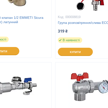
000008819
 клапан 1/2 EMMETI Sicura
ar) латунний
Група розповітряння/слива EC
319 ₴
ності
В наявності
УПИТИ
КУПИТИ