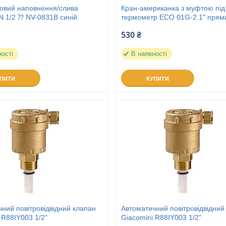
ьовий наповнення/слива
Кран-американка з муфтою під
1/2 ⁇ NV-0831B синій
термометр ECO 01G-2 1" прям
530 ₴
ності
В наявності
УПИТИ
КУПИТИ
ний повітровідвідний клапан
Автоматичний повітровідвідний
 R88IY003 1/2"
Giacomini R88IY003 1/2"