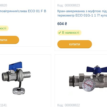
08820
000008823
повітряння/слива ECO 01 F B
Кран-американка з муфтою під
термометр ECO 01G-1 1 ⁇ кут
604 ₴
ності
В наявності
УПИТИ
КУПИТИ
21141
000008822