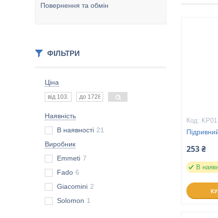
Повернення та обмін
ФІЛЬТРИ
Ціна
Наявність
KP01
В наявності
21
Підривний
Виробник
253 ₴
Emmeti
7
В наяв
Fado
6
Giacomini
2
К
Solomon
1