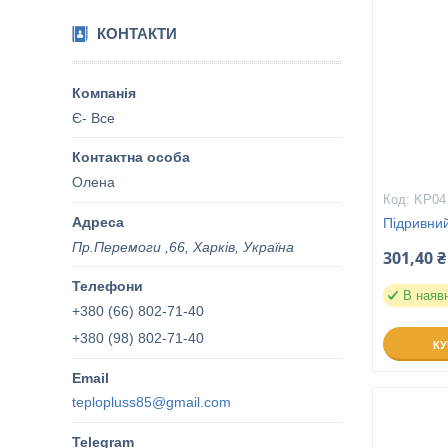
КОНТАКТИ
Є- Все
Олена
KP04
Підривний
Пр.Перемоги ,66, Харків, Україна
301,40 ₴
В наяв
+380 (66) 802-71-40
+380 (98) 802-71-40
К
teplopluss85@gmail.com