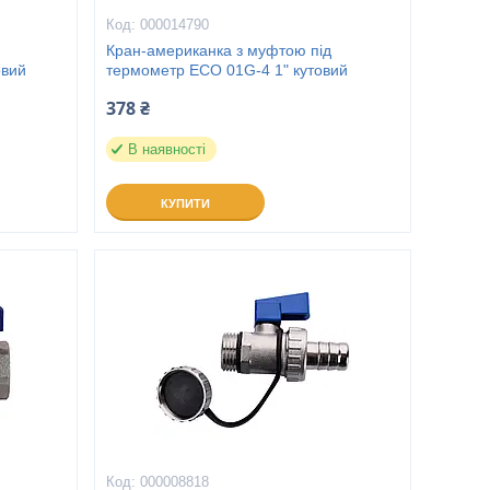
000014790
Кран-американка з муфтою під
овий
термометр ECO 01G-4 1" кутовий
378 ₴
В наявності
КУПИТИ
000008818