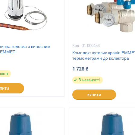
01-000454
тична головка з виносним
 EMMETI
Комплект кутових кранів EMMET
термометрами до колектора
1 728 ₴
ності
В наявності
УПИТИ
КУПИТИ