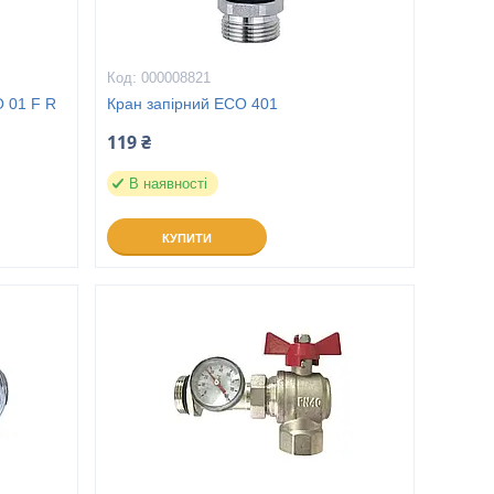
000008821
O 01 F R
Кран запірний ECO 401
119 ₴
В наявності
КУПИТИ