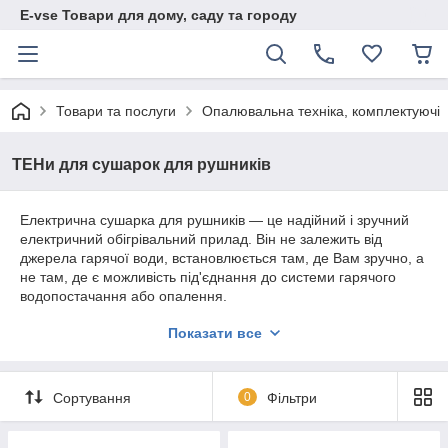
E-vse Товари для дому, саду та городу
Товари та послуги
Опалювальна техніка, комплектуючі
ТЕНи для сушарок для рушників
Електрична сушарка для рушників — це надійний і зручний
електричний обігрівальний прилад. Він не залежить від
джерела гарячої води, встановлюється там, де Вам зручно, а
не там, де є можливість під'єднання до системи гарячого
водопостачання або опалення.
ТЕНи для сушарок для рушників
— їхня найважливіша
Показати все
деталь. ТЕН зазвичай обладнується терморегулятором із
датчиком температури. Він необхідний для того, щоб
керувати температурою нагрівання сушарки для рушників і
Сортування
0
Фільтри
забезпечення оптимального рівня енергоспоживання. Датчик
температури дає змогу автоматично вмикати та вимикати
сушарку для рушників після досягнення їх заданої