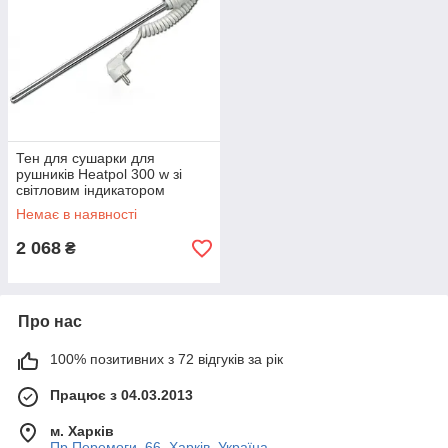
сушарка для рушників).
Мінуси:
Споживають електрику, нехай і в невеликих
кількостях;
Під час встановлення у ванній потрібно виведення
окремої лінії електроживлення й встановлення розетки
з захистом від бризок (кришкою).
Тен для сушарки для
рушників Heatpol 300 w зі
світловим індикатором
Немає в наявності
2 068
₴
Про нас
100% позитивних з 72 відгуків за рік
Працює з 04.03.2013
м. Харків
Пр.Перемоги ,66, Харків, Україна