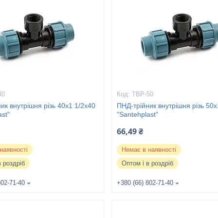
40
ТВР-50
ик внутрішня різь 40х1 1/2х40
ПНД-трійник внутрішня різь 50х
ast"
"Santehplast"
66,49 ₴
наявності
Немає в наявності
в роздріб
Оптом і в роздріб
802-71-40
+380 (66) 802-71-40