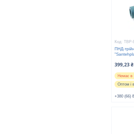
ТВР-
ПНД-трійн
"Santehpl
399,23 ₴
Немає в 
Оптом і 
+380 (66) 