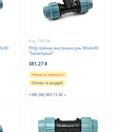
ТВР-90
х3х90
ПНД-трійник внутрішня різь 90х4х90
"Santehplast"
381,27 ₴
Немає в наявності
Оптом і в роздріб
+380 (66) 802-71-40