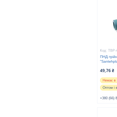
ТВР-
ПНД-трійн
"Santehpl
49,76 ₴
Немає в 
Оптом і 
+380 (66) 