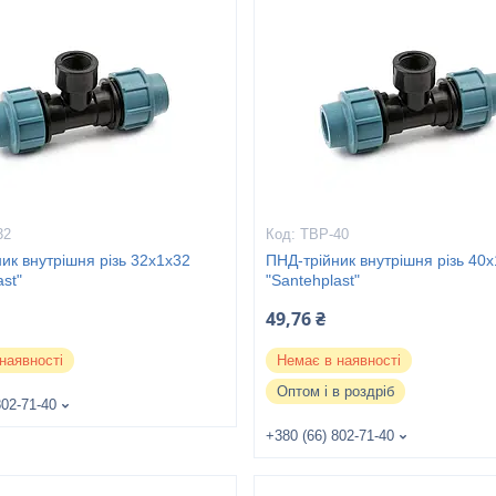
32
ТВР-40
ик внутрішня різь 32х1х32
ПНД-трійник внутрішня різь 40
ast"
"Santehplast"
49,76 ₴
наявності
Немає в наявності
Оптом і в роздріб
802-71-40
+380 (66) 802-71-40