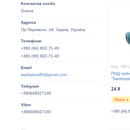
Олена
Пр.Перемоги ,66, Харків, Україна
+380 (66) 802-71-40
+380 (98) 802-71-40
ТВР-
ПНД-трійн
teplopluss85@gmail.com
"Santehpl
24 ₴
+380668027140
Немає в 
+380 (66) 
+380668027140