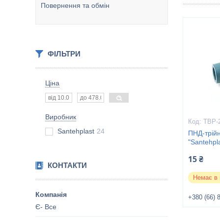
Повернення та обмін
ФІЛЬТРИ
Ціна
Виробник
ТВР-
Santehplast
24
ПНД-трійн
"Santehpl
15 ₴
КОНТАКТИ
Немає в 
+380 (66) 
Є- Все