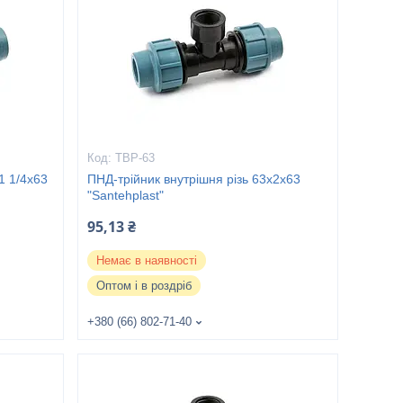
ТВР-63
1 1/4х63
ПНД-трійник внутрішня різь 63х2х63
"Santehplast"
95,13 ₴
Немає в наявності
Оптом і в роздріб
+380 (66) 802-71-40