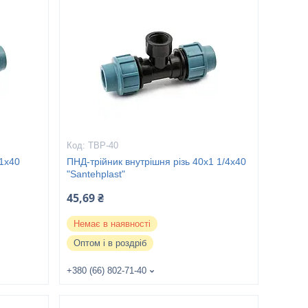
ТВР-40
х1х40
ПНД-трійник внутрішня різь 40х1 1/4х40
"Santehplast"
45,69 ₴
Немає в наявності
Оптом і в роздріб
+380 (66) 802-71-40