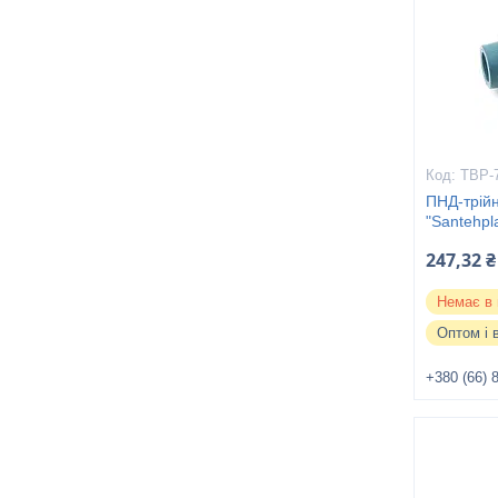
ТВР-
ПНД-трійн
"Santehpl
247,32 ₴
Немає в 
Оптом і 
+380 (66) 