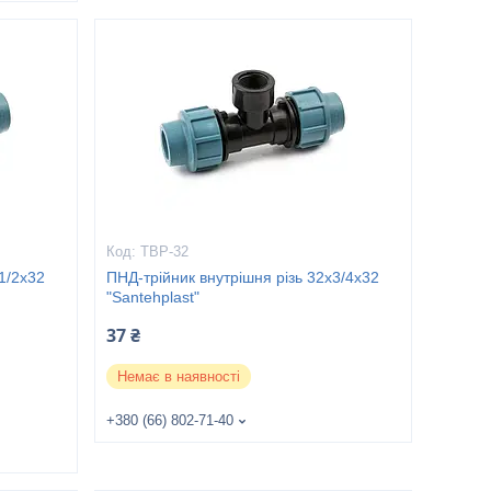
ТВР-32
1/2х32
ПНД-трійник внутрішня різь 32х3/4х32
"Santehplast"
37 ₴
Немає в наявності
+380 (66) 802-71-40