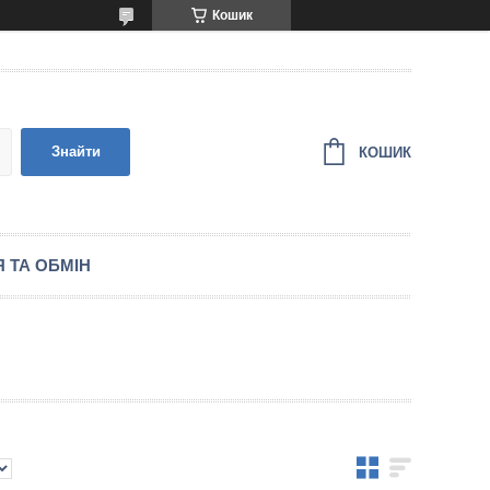
Кошик
Знайти
КОШИК
 ТА ОБМІН