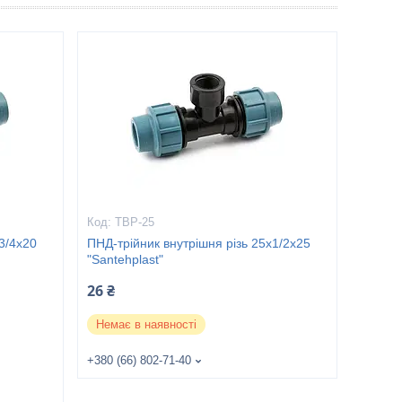
ТВР-25
3/4х20
ПНД-трійник внутрішня різь 25х1/2х25
"Santehplast"
26 ₴
Немає в наявності
+380 (66) 802-71-40