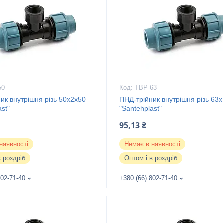
50
ТВР-63
ик внутрішня різь 50х2х50
ПНД-трійник внутрішня різь 63х
ast"
"Santehplast"
95,13 ₴
наявності
Немає в наявності
в роздріб
Оптом і в роздріб
802-71-40
+380 (66) 802-71-40