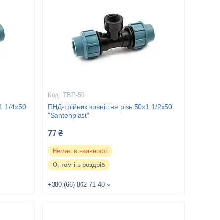
ТВР-50
1 1/4х50
ПНД-трійник зовнішня різь 50х1 1/2х50
"Santehplast"
77 ₴
Немає в наявності
Оптом і в роздріб
+380 (66) 802-71-40