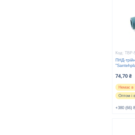
ТВР-
ПНД-трійн
"Santehpl
74,70 ₴
Немає в 
Оптом і 
+380 (66) 