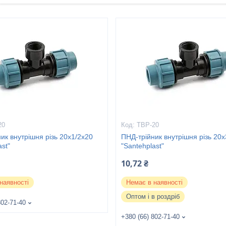
20
ТВР-20
ик внутрішня різь 20х1/2х20
ПНД-трійник внутрішня різь 20х
ast"
"Santehplast"
10,72 ₴
наявності
Немає в наявності
Оптом і в роздріб
802-71-40
+380 (66) 802-71-40