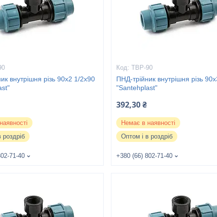
90
ТВР-90
ик внутрішня різь 90х2 1/2х90
ПНД-трійник внутрішня різь 90
ast"
"Santehplast"
392,30 ₴
наявності
Немає в наявності
в роздріб
Оптом і в роздріб
802-71-40
+380 (66) 802-71-40