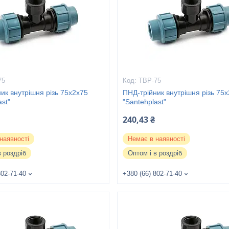
75
ТВР-75
ик внутрішня різь 75х2х75
ПНД-трійник внутрішня різь 75х
ast"
"Santehplast"
240,43 ₴
наявності
Немає в наявності
в роздріб
Оптом і в роздріб
802-71-40
+380 (66) 802-71-40