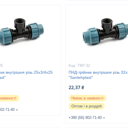
25
ТВР-32
ик внутрішня різь 25х3/4х25
ПНД-трійник внутрішня різь 32х
ast"
"Santehplast"
22,37 ₴
наявності
Немає в наявності
Оптом і в роздріб
802-71-40
+380 (66) 802-71-40