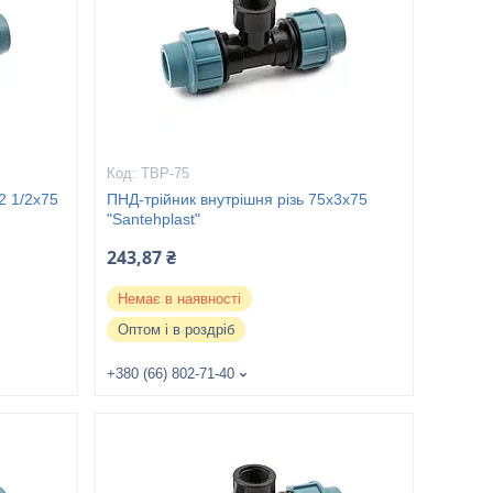
ТВР-75
2 1/2х75
ПНД-трійник внутрішня різь 75х3х75
"Santehplast"
243,87 ₴
Немає в наявності
Оптом і в роздріб
+380 (66) 802-71-40