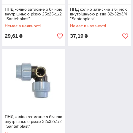
ПНД коліно затискне з бічною
ПНД коліно затискне з бічною
внутрішньою різзю 25х25х1/2
внутрішньою різзю 32х32х3/4
"Santehplast"
"Santehplast"
Немає в наявності
Немає в наявності
29,61
37,19
₴
₴
ПНД коліно затискне з бічною
внутрішньою різзю 32х32х1/2
"Santehplast"