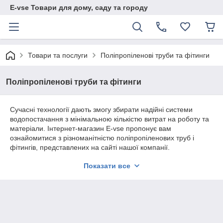
E-vse Товари для дому, саду та городу
Товари та послуги
Поліпропіленові труби та фітинги
Поліпропіленові труби та фітинги
Сучасні технології дають змогу збирати надійні системи
водопостачання з мінімальною кількістю витрат на роботу та
матеріали. Інтернет-магазин E-vse пропонує вам
ознайомитися з різноманітністю поліпропіленових труб і
фітингів, представлених на сайті нашої компанії.
Показати все
Фільтри та фітинги — комплектуючі
системи PPR
Отже, для збирання системи середньої складності 99 разів зі