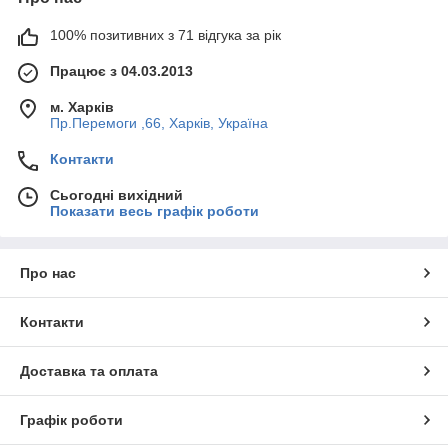
Якщо ви збираєтеся зібрати надійну систему водопостачання
зверніться за консультацією до нашого фахівця, і він із
100% позитивних з 71 відгука за рік
радістю допоможе вам у всіх питаннях, що цікавлять!
Працює з 04.03.2013
м. Харків
Пр.Перемоги ,66, Харків, Україна
Контакти
Сьогодні вихідний
Показати весь графік роботи
Про нас
Контакти
Доставка та оплата
Графік роботи