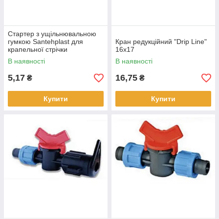
Стартер з ущільнювальною
гумкою Santehplast для
Кран редукційний "Drip Line"
крапельної стрічки
16х17
В наявності
В наявності
5,17
16,75
₴
₴
Купити
Купити