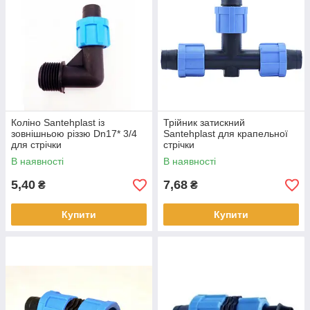
Коліно Santehplast із
Трійник затискний
зовнішньою різзю Dn17* 3/4
Santehplast для крапельної
для стрічки
стрічки
В наявності
В наявності
5,40
7,68
₴
₴
Купити
Купити