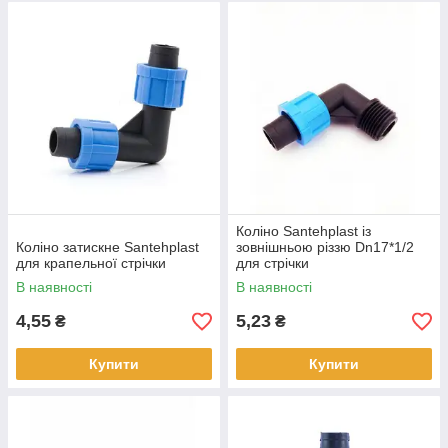
Коліно Santehplast із
Коліно затискне Santehplast
зовнішньою різзю Dn17*1/2
для крапельної стрічки
для стрічки
В наявності
В наявності
4,55
5,23
₴
₴
Купити
Купити