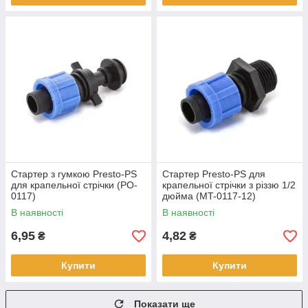
Стартер з гумкою Presto-PS
Стартер Presto-PS для
для крапельної стрічки (PO-
крапельної стрічки з різзю 1/2
0117)
дюйма (MT-0117-12)
В наявності
В наявності
6,95
4,82
₴
₴
Купити
Купити
Показати ще