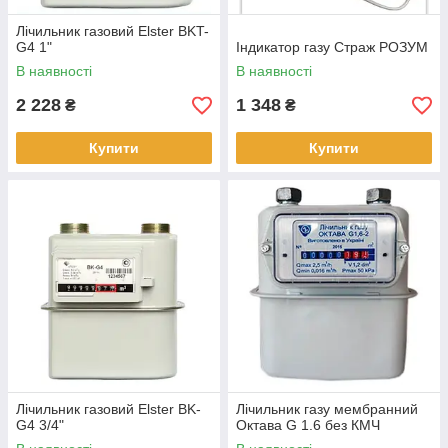
Лічильник газовий Elster BKT-
G4 1"
Індикатор газу Страж РОЗУМ
В наявності
В наявності
2 228
1 348
₴
₴
Купити
Купити
Лічильник газовий Elster BK-
Лічильник газу мембранний
G4 3/4"
Октава G 1.6 без КМЧ