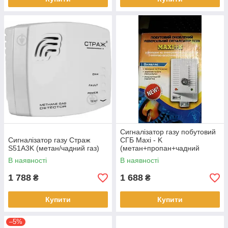
Сигналізатор газу побутовий
Сигналізатор газу Страж
СГБ Махi - K
S51A3K (метан/чадний газ)
(метан+пропан+чадний
газ+клапан ел/м)
В наявності
В наявності
1 788
1 688
₴
₴
Купити
Купити
–5%