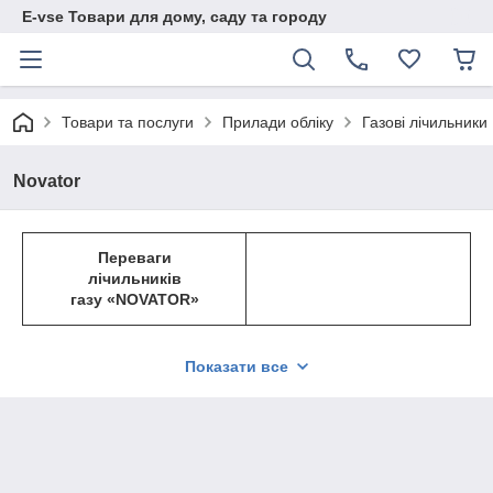
E-vse Товари для дому, саду та городу
Товари та послуги
Прилади обліку
Газові лічильники
Novator
Переваги
лічильників
газу
«
NOVATOR
»
Показати все
сучасна конструкція та дизайн;
малогабаритність;
стабільні метричні характеристики впродовж усього
терміну експлуатації;