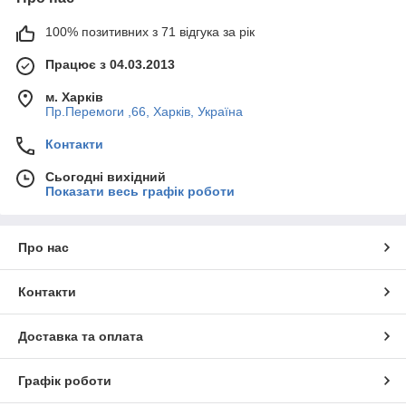
лічильники виготовляються на сучасному оборони
підприємстві України;
100% позитивних з 71 відгука за рік
найтонше обладнання від відомих європейських
Працює з 04.03.2013
виробників плюс багатоступеневий контроль у процесі
виробництва (
система якості ISO 9001
);
м. Харків
Пр.Перемоги ,66, Харків, Україна
сертифіковані в Україні, Росії та інших країнах СНД.
Контакти
Сьогодні вихідний
Показати весь графік роботи
Про нас
Контакти
Доставка та оплата
Графік роботи