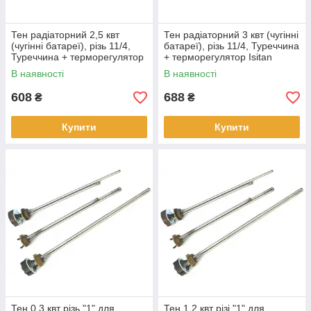
Тен радіаторний 2,5 квт
Тен радіаторний 3 квт (чугінні
(чугінні батареї), різь 11/4,
батареї), різь 11/4, Туреччина
Туреччина + терморегулятор
+ терморегулятор Isitan
Isitan
В наявності
В наявності
608
688
₴
₴
Купити
Купити
Тен 0,3 квт різь "1" для
Тен 1,2 квт різі "1" для