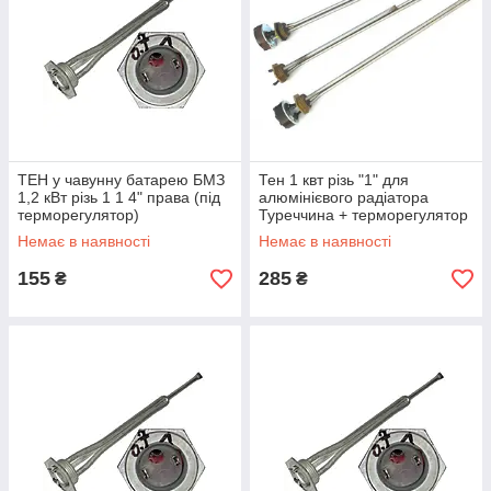
ТЕН у чавунну батарею БМЗ
Тен 1 квт різь "1" для
1,2 кВт різь 1 1 4" права (під
алюмінієвого радіатора
терморегулятор)
Туреччина + терморегулятор
Isitan
Немає в наявності
Немає в наявності
155
285
₴
₴