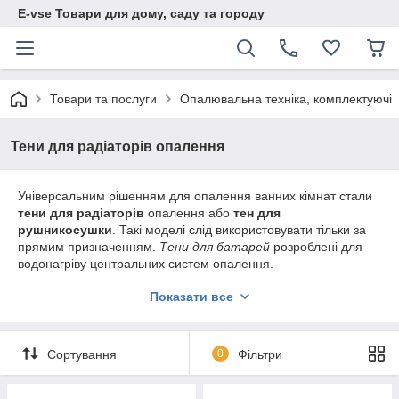
E-vse Товари для дому, саду та городу
Товари та послуги
Опалювальна техніка, комплектуючі
Тени для радіаторів опалення
Універсальним рішенням для опалення ванних кімнат стали
тени для радіаторів
опалення або
тен для
рушникосушки
. Такі моделі слід використовувати тільки за
прямим призначенням.
Тени для батарей
розроблені для
водонагріву центральних систем опалення.
Широке застосування
Показати все
отримав
тен в чавунну
батарею
завдяки простоті
монтажу та подальшої
Сортування
0
Фільтри
експлуатації.
Тен в батарею
монтується досить легко.
Робоча напруга 220В