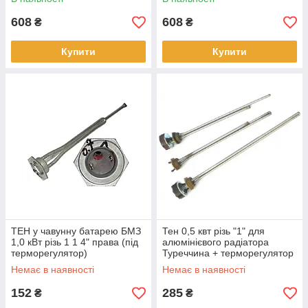
608
608
₴
₴
Купити
Купити
ТЕН у чавунну батарею БМЗ
Тен 0,5 квт різь "1" для
1,0 кВт різь 1 1 4" права (під
алюмінієвого радіатора
терморегулятор)
Туреччина + терморегулятор
Немає в наявності
Немає в наявності
152
285
₴
₴