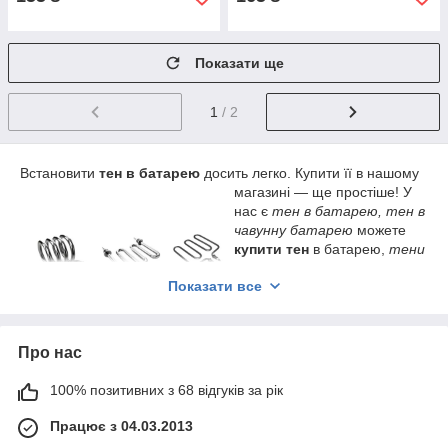
Показати ще
1
/ 2
Встановити
тен в батарею
досить легко. Купити її в нашому
магазині ― ще простіше!
У
нас є
тен в батарею, тен в
чавунну батарею
можете
купити тен
в батарею,
тени
для радіаторів опалення,
Показати все
тен в батарею опалення,
тени для радіаторів з
терморегулятором
.
Чекаємо На Вас!
Про нас
100% позитивних з 68 відгуків за рік
Працює з 04.03.2013