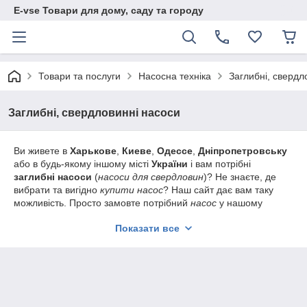
E-vse Товари для дому, саду та городу
Товари та послуги
Насосна техніка
Заглибні, свердл
Заглибні, свердловинні насоси
Ви живете в
Харькове
,
Киеве
,
Одессе
,
Дніпропетровську
або в будь-якому іншому місті
України
і вам потрібні
заглибні насоси
(
насоси для свердловин
)? Не знаєте, де
вибрати та вигідно
купити насос
? Наш сайт дає вам таку
можливість. Просто замовте потрібний
насос
у нашому
інтернет-магазині та за кілька днів він буде доставлений.
Показати все
Скважинні насоси призначені
для підіймання води з
артезіанських свердловин і вирізняються високим напором.
Насоси для свердловин
працюють у разі повного
занурення корпусу насоса у воду, що вимагає надійної
ізоляції від контакту обголеного проводження й електроніки
керування з водою.
пропонує кілька різновидів
заглибних