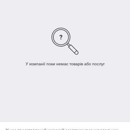
насосів
:
відцентрові, шнекові та вібраційні
. Ці насоси
застосовуються для: ― подавання ґрунтових вод у системи
водопостачання приватних будинків; ― перекачування води
в резервуари; ― зрошувальних систем; — автоматичне
подавання води разом із невеликими резервуарами. Ми
пропонуємо вібраційні насоси українських і білоруських фірм
Водолей
и
Ручейок
У компанії поки немає товарів або послуг