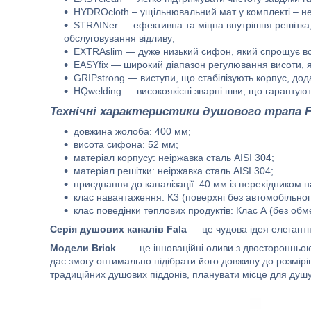
HYDROcloth – ущільнювальний мат у комплекті – нео
STRAINer — ефективна та міцна внутрішня решітка
обслуговування відливу;
EXTRAslim — дуже низький сифон, який спрощує вс
EASYfix — широкий діапазон регулювання висоти, я
GRIPstrong — виступи, що стабілізують корпус, додат
HQwelding — високоякісні зварні шви, що гарантуют
Технічні характеристики душового трапа 
довжина жолоба: 400 мм;
висота сифона: 52 мм;
матеріал корпусу: неіржавка сталь AISI 304;
матеріал решітки: неіржавка сталь AISI 304;
приєднання до каналізації: 40 мм із перехідником н
клас навантаження: K3 (поверхні без автомобільног
клас поведінки теплових продуктів: Клас А (без об
Серія душових каналів Fala
— це чудова ідея елегантн
Модели Brick
– — це інноваційні оливи з двосторонньо
дає змогу оптимально підібрати його довжину до розмірів
традиційних душових піддонів, планувати місце для душу