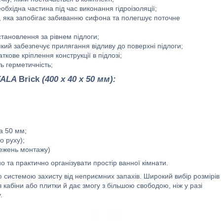
бхідна частина під час виконання гідроізоляції;
, яка запобігає забиванню сифона та полегшує поточне
тановлення за рівнем підлоги;
кий забезпечує прилягання відливу до поверхні підлоги;
кове кріплення конструкції в підлозі;
ь герметичність;
FALA
Brick
(400 х 40 х 50 мм):
а 50 мм;
о руху);
межень монтажу)
о та практично організувати простір ванної кімнати.
ю системою захисту від неприємних запахів. Широкий вибір розмірів
 кабіни або плитки й дає змогу з більшою свободою, ніж у разі
.