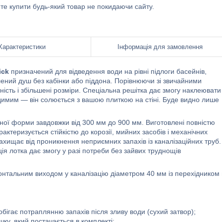
ете купити будь-який товар не покидаючи сайту.
Характеристики
Інформація для замовлення
ick
призначений для відведення води на рівні підлоги басейнів,
лений душ без кабінки або піддона. Порівнюючи зі звичайними
ість і збільшені розміри. Спеціальна решітка дає змогу наклеювати
димим — він солюється з вашою плиткою на стіні. Буде видно лише
ої форми завдовжки від 300 мм до 900 мм. Виготовлені повністю
арактеризується стійкістю до корозії, мийних засобів і механічних
захищає від проникнення неприємних запахів із каналізаційних труб.
я лотка дає змогу у разі потреби без зайвих труднощів
зонтальним виходом у каналізацію діаметром 40 мм із перехідником
ігає потраплянню запахів після зливу води (сухий затвор);
ку, який постачається в комплекті;