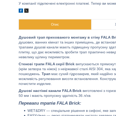
У компанії підключені електронні платежі. Тепер ви мож
Опис
Душовий трап прихованого монтажу в стіну
FALA Br
душових, ванних кімнат та інших приміщень, де встанов
трапами душові канали мають підвищену пропускну здатн
плитку, що дає можливість зробити трап практично неви
невелику щілину периметром.
Стенові трапи FALA серії Brick
випускаються прямокутн
(крім затвора та ніжок) з неіржавкої сталі AISI 304, яка х
пошкоджень.
Трап
має сухий гідрозакрив, який надійно 
можливість регулювання висоти встановлення. Конструкці
почистити изделие.
Душові настінні канали FALA Brick
виготовлені з гори
50 мм і мають пропускну здатність 36 л/хв.
Переваги трапів FALA Brick:
WET&DRY — спеціальне рішення в сифоні, яке запоб
EASYclean — легко підтримувати чистоту завдяки гач