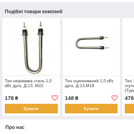
Подібні товари компанії
Тен неіржавка сталь 1,0
Тен оцинкований 1,0 кВт,
Тен 
кВт, дуга, Д-13, М22
дуга, Д-13,М18
гнут
(Тур
178
148
478
₴
₴
Купити
Купити
Про нас