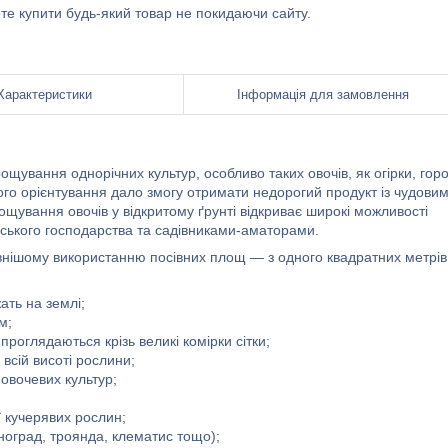
ете купити будь-який товар не покидаючи сайту.
Характеристики
Інформація для замовлення
щування однорічних культур, особливо таких овочів, як огірки, горо
ного орієнтування дало змогу отримати недорогий продукт із чудови
ування овочів у відкритому ґрунті відкриває широкі можливості
ського господарства та садівниками-аматорами.
ивнішому використанню посівних площ — з одного квадратних метрів
ать на землі;
м;
оглядаються крізь великі комірки сітки;
 всій висоті рослини;
овочевих культур;
ії кучерявих рослин;
иноград, троянда, клематис тощо);