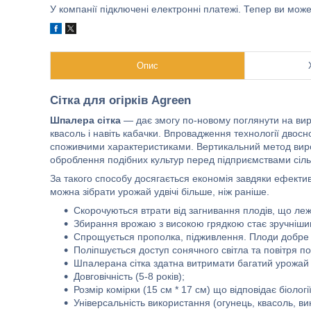
У компанії підключені електронні платежі. Тепер ви мож
Опис
Сітка для огірків Agreen
Шпалера сітка
— дає змогу по-новому поглянути на виро
квасоль і навіть кабачки. Впровадження технології двос
споживчими характеристиками. Вертикальний метод вирощ
оброблення подібних культур перед підприємствами сіль
За такого способу досягається економія завдяки ефект
можна зібрати урожай удвічі більше, ніж раніше.
Скорочуються втрати від загнивання плодів, що леж
Збирання врожаю з високою грядкою стає зручніши
Спрощується прополка, підживлення. Плоди добре пр
Поліпшується доступ сонячного світла та повітря по
Шпалерана сітка здатна витримати багатий урожай 
Довговічність (5-8 років);
Розмір комірки (15 см * 17 см) що відповідає біолог
Універсальність використання (огунець, квасоль, в