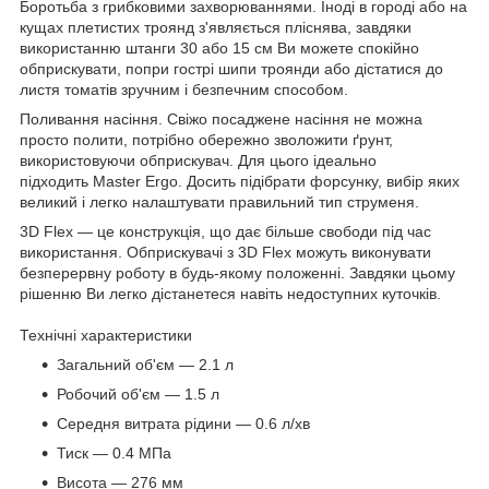
Боротьба з грибковими захворюваннями. Іноді в городі або на
кущах плетистих троянд з'являється пліснява, завдяки
використанню штанги 30 або 15 см Ви можете спокійно
обприскувати, попри гострі шипи троянди або дістатися до
листя томатів зручним і безпечним способом.
Поливання насіння. Свіжо посаджене насіння не можна
просто полити, потрібно обережно зволожити ґрунт,
використовуючи обприскувач. Для цього ідеально
підходить Master Ergo. Досить підібрати форсунку, вибір яких
великий і легко налаштувати правильний тип струменя.
3D Flex — це конструкція, що дає більше свободи під час
використання. Обприскувачі з 3D Flex можуть виконувати
безперервну роботу в будь-якому положенні. Завдяки цьому
рішенню Ви легко дістанетеся навіть недоступних куточків.
Технічні характеристики
Загальний об'єм — 2.1 л
Робочий об'єм — 1.5 л
Середня витрата рідини — 0.6 л/хв
Тиск — 0.4 МПа
Висота — 276 мм