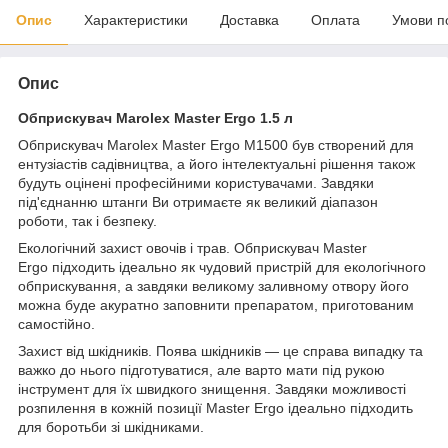
Опис
Характеристики
Доставка
Оплата
Умови п
Опис
Обприскувач Marolex Master Ergo 1.5 л
Обприскувач Marolex Master Ergo M1500 був створений для
ентузіастів садівництва, а його інтелектуальні рішення також
будуть оцінені професійними користувачами. Завдяки
під'єднанню штанги Ви отримаєте як великий діапазон
роботи, так і безпеку.
Екологічний захист овочів і трав. Обприскувач Master
Ergo підходить ідеально як чудовий пристрій для екологічного
обприскування, а завдяки великому заливному отвору його
можна буде акуратно заповнити препаратом, приготованим
самостійно.
Захист від шкідників. Поява шкідників — це справа випадку та
важко до нього підготуватися, але варто мати під рукою
інструмент для їх швидкого знищення. Завдяки можливості
розпилення в кожній позиції Master Ergo ідеально підходить
для боротьби зі шкідниками.