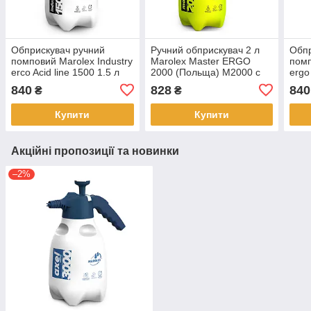
Обприскувач ручний
Ручний обприскувач 2 л
Обпр
помповий Marolex Industry
Marolex Master ERGO
помп
erco Acid line 1500 1.5 л
2000 (Польща) M2000 с
ergo
840
828
840
₴
₴
Купити
Купити
Акційні пропозиції та новинки
–2%