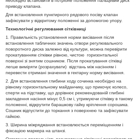
необхідно встановити в потрібне положення пальцевий диск
приводу клапана.
Для встановлення пунктирного рядового посіву клапан
зафіксувати у відкритому положенні за допомогою упору.
Технологічні регулювання сітківниці
1. Правильність установлення норми висівання після
встановлення табличних значень отвори регулювального
поворотного диска залежно від культури, можна перевірити
прокатуванням сітківки рівною, чистою горизонтальної
поверхні зі знятим сошником. Після прокатування сітківці
легше виміряти (розрахувати) відстань між насінням і
перевести отримані значення в гектарну норму висівання.
2. Для встановлення глибини ходу сочинка необхідно на
рівному горизонтальному майданчику, що прикочує колесо,
сперти на підставку, що дорівнює рекомендованій глибині
закладення насіння мінус 0,5 см і, утримуючи сітківку в такому
положенні, відкрутити барашкову гайку кріплення сорошика.
Сошник відпустити до торкання з поверхнею та зафіксувати
гайкою.
3. Ширина міжряджання встановлюється переміщенням і
фіксацією маркера на штанзі.
Остаточна правильність регулювання сітківниці перевіряється