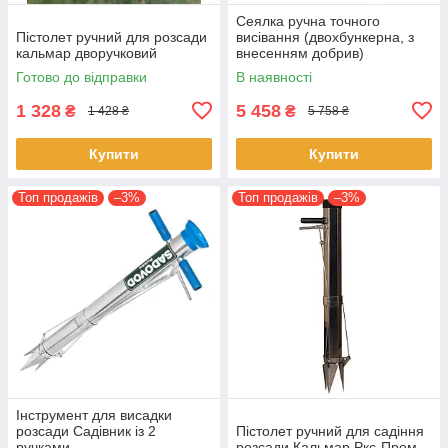
Сеялка ручна точного
Пістолет ручний для розсади
висівання (двохбункерна, з
кальмар дворучковий
внесенням добрив)
Готово до відправки
В наявності
1 328
5 458
₴
₴
1 428 ₴
5 758 ₴
Купити
Купити
Топ продажів
–3%
Топ продажів
–3%
Інструмент для висадки
розсади Садівник із 2
Пістолет ручний для садіння
ручками
розсади Кальмар Ркс-Пром