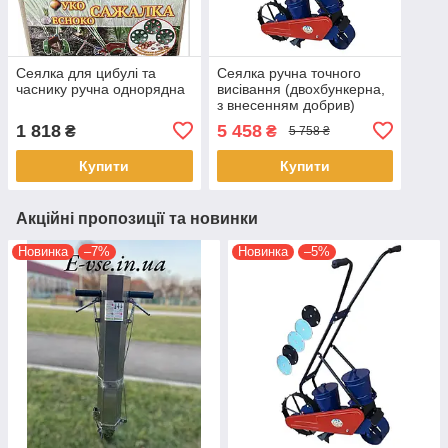
Сеялка для цибулі та
Сеялка ручна точного
часнику ручна однорядна
висівання (двохбункерна,
з внесенням добрив)
1 818
5 458
₴
₴
5 758 ₴
Купити
Купити
Акційні пропозиції та новинки
Новинка
–7%
Новинка
–5%