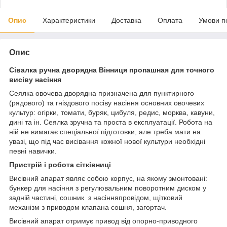
Опис
Характеристики
Доставка
Оплата
Умови п
Опис
Сівалка ручна дворядна Вінниця пропашная для точного
висіву насіння
Сеялка овочева дворядна призначена для пунктирного
(рядового) та гніздового посіву насіння основних овочевих
культур: огірки, томати, буряк, цибуля, редис, морква, кавуни,
дині та ін. Сеялка зручна та проста в експлуатації. Робота на
ній не вимагає спеціальної підготовки, але треба мати на
увазі, що під час висівання кожної нової культури необхідні
певні навички.
Пристрій і робота сітківниці
Висівний апарат являє собою корпус, на якому змонтовані:
бункер для насіння з регулювальним поворотним диском у
задній частині, сошник з насінняпровідом, щітковий
механізм з приводом клапана сошня, загортач.
Висівний апарат отримує привод від опорно-приводного