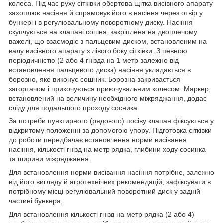
колеса. Під час руху сітківки обертова щітка висівного апарату
захоплює насіння й спрямовує його в насіння через отвір у
бункері і в регулювальному поворотному диску. Насіння
скупчується на клапані сошня, закріплена на двоплечому
важелі, що взаємодіє з пальцевим диском, встановленим на
валу висівного апарату з лівого боку сітківки. З певною
періодичністю (2 або 4 гнізда на 1 метр залежно від
встановлення пальцевого диска) насіння укладається в
борозно, яке виконує сошник. Борозна закривається
загортачом і прикочується прикочувальним колесом. Маркер,
встановлений на величину необхідного міжряджання, додає
сліду для подальшого проходу сосника.
За потреби пунктирного (рядового) посіву клапан фіксується у
відкритому положенні за допомогою упору. Підготовка сітківки
до роботи передбачає встановлення норми висівання
насіння, кількості гнізд на метр рядка, глибини ходу сосинка
та ширини міжряджання.
Для встановлення норми висівання насіння потрібне, залежно
від його вигляду й агротехнічних рекомендацій, зафіксувати в
потрібному місці регулювальний поворотний диск у задній
частині бункера;
Для встановлення кількості гнізд на метр рядка (2 або 4)