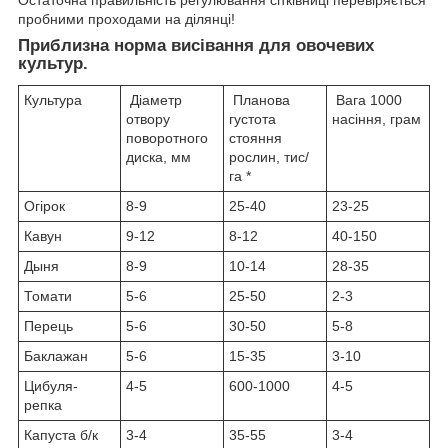
пробними проходами на ділянці!
Приблизна норма висівання для овочевих
культур.
Культура
Діаметр
Планова
Вага 1000
отвору
густота
насіння, грам
поворотного
стояння
диска, мм
рослин, тис/
га *
Огірок
8-9
25-40
23-25
Кавун
9-12
8-12
40-150
Дыня
8-9
10-14
28-35
Томати
5-6
25-50
2-3
Перець
5-6
30-50
5-8
Баклажан
5-6
15-35
3-10
Цибуля-
4-5
600-1000
4-5
репка
Капуста б/к
3-4
35-55
3-4