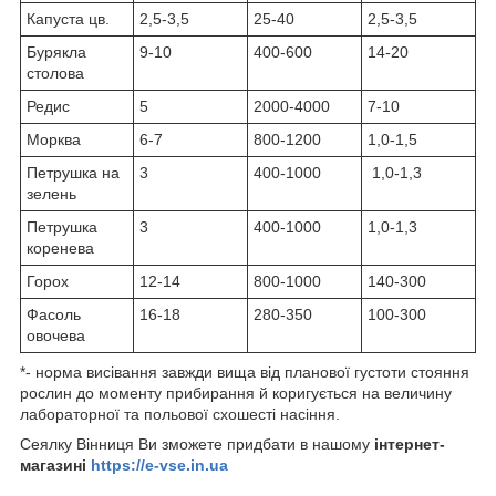
Капуста цв.
2,5-3,5
25-40
2,5-3,5
Бурякла
9-10
400-600
14-20
столова
Редис
5
2000-4000
7-10
Морква
6-7
800-1200
1,0-1,5
Петрушка на
3
400-1000
1,0-1,3
зелень
Петрушка
3
400-1000
1,0-1,3
коренева
Горох
12-14
800-1000
140-300
Фасоль
16-18
280-350
100-300
овочева
*- норма висівання завжди вища від планової густоти стояння
рослин до моменту прибирання й коригується на величину
лабораторної та польової схошесті насіння.
Сеялку Вінниця Ви зможете придбати в нашому
інтернет-
магазині
https://e-vse.in.ua