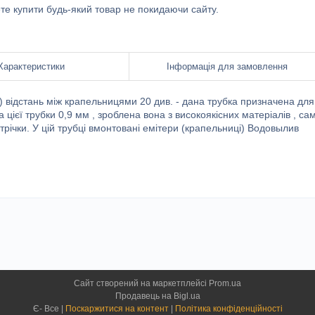
ете купити будь-який товар не покидаючи сайту.
Характеристики
Інформація для замовлення
) відстань між крапельницями 20 див. - дана трубка призначена для
ієї трубки 0,9 мм , зроблена вона з високоякісних матеріалів , са
трічки. У цій трубці вмонтовані емітери (крапельниці) Водовылив
Сайт створений на маркетплейсі
Prom.ua
Продавець на Bigl.ua
Є- Все |
Поскаржитися на контент
|
Політика конфіденційності