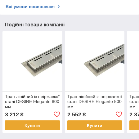
Всі умови повернення
Подібні товари компанії
Трап лінійний із неіржавкої
Трап лінійний із неіржавкої
Трап
сталі DESIRE Elegante 800
сталі DESIRE Elegante 500
стал
мм
мм
мм
3 212
2 552
2 3
₴
₴
Купити
Купити