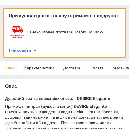
При купівлі цього товару отримайте подарунок
Безкоштовна доставка Новою Поштою
Приховати
Опис
Характеристики
Доставка
Оплата
Умови п
Опис
Душовий трап з нержавіючої сталі DESIRE Elegante
Прямокутний трап (душовий канал)
DESIRE Elegante
призначений для відведення води на рівні підлоги басейнів,
душових, ванних кімнат та інших приміщень, де встановлений
душ без кабінки або піддона. Порівнюючи зі звичайними
трапами душові канали мають підвищену пропускну здатність