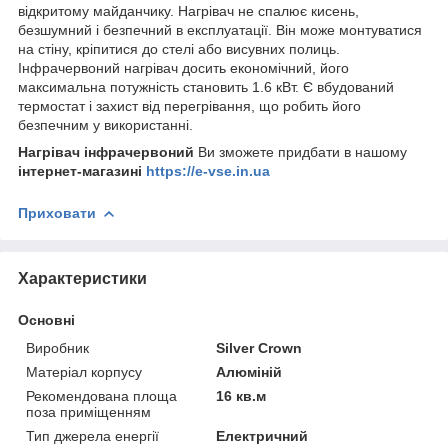
відкритому майданчику. Нагрівач не спалює кисень,
безшумний і безпечний в експлуатації. Він може монтуватися
на стіну, кріпитися до стелі або висувних полиць.
Інфрачервоний нагрівач досить економічний, його
максимальна потужність становить 1.6 кВт. Є вбудований
термостат і захист від перегрівання, що робить його
безпечним у використанні.
Нагрівач інфрачервоний
Ви зможете придбати в нашому
інтернет-магазині
https://e-vse.in.ua
Приховати
Характеристики
Основні
Виробник
Silver Crown
Матеріал корпусу
Алюміній
Рекомендована площа
16 кв.м
поза приміщенням
Тип джерела енергії
Електричний