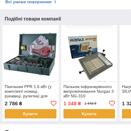
Всі умови повернення
Подібні товари компанії
Паяльник PPR 1,6 кВт (у
Пальник інфрачервоного
Нагр
комплекті ножиці,
випромінювання Nurgaz 3
SIL
рукавиці, рулетка) для
кВт NG-310
ППР d20-63
2 786
1 348
1 3
₴
₴
1 448 ₴
Купити
Купити