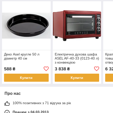
Деко Asel кругле 50 л
Електрична духова шафа
Крап
діаметр 40 см
ASEL AF-40-33 (0123-40 л)
товщ
з конвекцією
отво
витр
588
3 838
6 3
₴
₴
2500
Купити
Купити
Про нас
100% позитивних з 71 відгука за рік
Працює з 04.03.2013