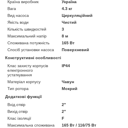
Країна виробник
Україна
Вага
4.3 кг
Вид насоса
Циркуляційний
Якість води
Чистий
Кількість швидкостей
3
Максимальний напір
8 м
Споживана потужність
165 Вт
Спосіб установки насоса
Поверхневий
Конструктивні особливості
Клас захисту корпусів
IP44
електронного
устаткування
Матеріал корпусу
Чавун
Тип ротора
Мокрий
Додаткові функції
Вхід.отвір
2"
Вихід.отвір
2"
Клас ізоляції
F
Максимальна споживана
165 Вт / 116/75 Вт