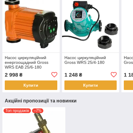
Насос циркуляційний
Насос циркуляційний
Насо
енергоощадний Gross
Gross WRS 25/4-180
Gros
WRS EAB 25/6-180
2 998
1 248
1 1
₴
₴
Купити
Купити
Акційні пропозиції та новинки
Топ продажів
–7%