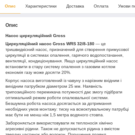
Опис
Характеристики
Доставка
Оплата
Умови п
Опис
Насос циркуляційний Gross
Циркуляційний насос Gross WRS 32/8-180
— це
тришвидкісний насос, призначений для створення примусової
циркуляції в системах опалення, гарячого водопостачання,
вентиляції, кондиціонування. Якщо циркуляційний насос
встановити в стару систему опалення з газовим котлом
економія газу може досягти 20%.
Корпус насоса виготовлений із чавуну з нарізним вхідним і
вихідним патрубком діаметром 25 мм. Наявність
трипозиційного перемикача потужності дає змогу підібрати
оптимальний режим роботи опалювальної системи.
Безшумна робота насоса досягається за дотримання
необхідних умов монтажу: тиску на всмоктувальному патрубці
має бути не менш ніж 1,5 метра водяного стовпа.
Забороняється використовувати як теплоносія хімічно
агресивні рідини. Також не допускається рідина з вмістом
твердих частинок або волокон. Порушення правил