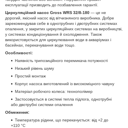
експлуатації призводить до позбавлення гарантії.
Циркуляційний насос Gross WRS 32/8-180
— це не
дорогий, якісний насос від вітчизняного виробника. Добре
зарекомендував себе в однотрубних і двотрубних системах
опалення, у закритих циркуляційних системах на виробництві,
у системах кондиціонування й охолодження. Також
використовується для циркулювання води в акваріумах і
басейнах, перекачування води тощо.
Особливості:
Наявність трипозиційного перемикача потужності
Низький рівень шуму
Простий монтаж
Корпус насоса виготовлений із високоміцного чавуну
Матеріал робочого колеса: технополімер
Застосовується в системі тепла підлога, однотрубні
або двотрубні системи опалення
Обмеження:
Температура рідини, що перекачується: від +2 до
+110 °C