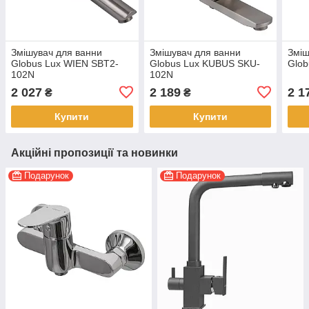
Змішувач для ванни
Змішувач для ванни
Зміш
Globus Lux WIEN SBT2-
Globus Lux KUBUS SKU-
Glob
102N
102N
2 027
2 189
2 1
₴
₴
Купити
Купити
Акційні пропозиції та новинки
Подарунок
Подарунок