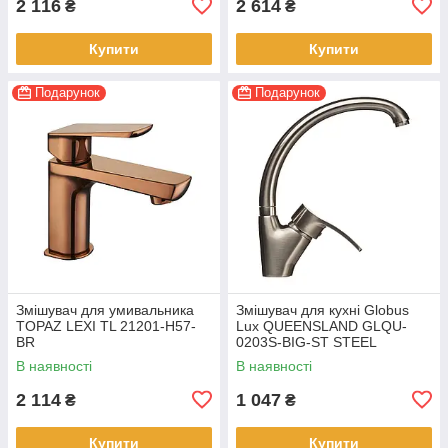
2 116
2 614
₴
₴
Купити
Купити
Подарунок
Подарунок
Змішувач для умивальника
Змішувач для кухні Globus
TOPAZ LEXI TL 21201-H57-
Lux QUEENSLAND GLQU-
BR
0203S-BIG-ST STEEL
В наявності
В наявності
2 114
1 047
₴
₴
Купити
Купити