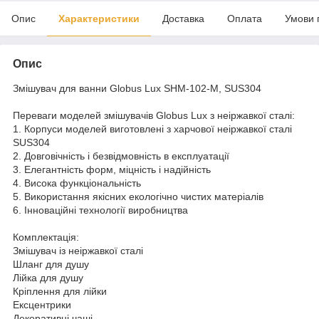
Опис
Характеристики
Доставка
Оплата
Умови 
Опис
Змішувач для ванни Globus Lux SHM-102-M, SUS304
Переваги моделей змішувачів Globus Lux з неіржавкої сталі:
1. Корпуси моделей виготовлені з харчової неіржавкої сталі
SUS304
2. Довговічність і безвідмовність в експлуатації
3. Елегантність форм, міцність і надійність
4. Висока функціональність
5. Використання якісних екологічно чистих матеріалів
6. Інноваційні технології виробництва
Комплектація:
Змішувач із неіржавкої сталі
Шланг для душу
Лійка для душу
Кріплення для лійки
Ексцентрики
Декоративні чаші