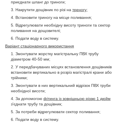
приєднати шланг до триноги;
Накрутити дощівник по різі на
треногу
;
Встановити триногу на місце поливання;
Відрегулювати необхідну висоту триноги та сектор
поливання на дощовителі;
Подати воду в систему.
Варіант стаціонарного використання
Змонтувати жорстку магістральну ПВХ трубу
діаметром 40-50 мм;
У передбачуваних місцях встановлення дощівників
встановити вертикально в розріз магістралі крани або
трійники;
Змонтувати в них вертикальний відрізок ПВХ труби
необхідної висоти;
За допомогою
фітинга із зовнішньою різзю 1 дюйм
з'єднати трубу та дощівник;
За потреби відрегулювати сектор поливання;
Подати воду в систему.