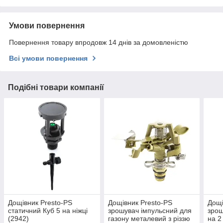
Умови повернення
Повернення товару впродовж 14 днів за домовленістю
Всі умови повернення
Подібні товари компанії
Дощівник Presto-PS
Дощівник Presto-PS
Дощі
статичний Куб 5 на ніжці
зрошувач імпульсний для
зрош
(2942)
газону металевий з різзю
на 2