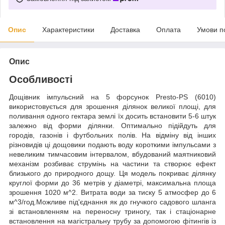
Опис
Характеристики
Доставка
Оплата
Умови п
Опис
Особливості
Дощівник імпульсний на 5 форсунок Presto-PS (6010)
використовується для зрошення ділянок великої площі, для
поливання одного гектара землі їх досить встановити 5-6 штук
залежно від форми ділянки. Оптимально підійдуть для
городів, газонів і футбольних полів. На відміну від інших
різновидів ці дощовики подають воду короткими імпульсами з
невеликим тимчасовим інтервалом, вбудований маятниковий
механізм розбиває струмінь на частини та створює ефект
близького до природного дощу. Ця модель покриває ділянку
круглої форми до 36 метрів у діаметрі, максимальна площа
зрошення 1020 м^2. Витрата води за тиску 5 атмосфер до 6
м^3/год.Можливе під'єднання як до гнучкого садового шланга
зі встановленням на переносну триногу, так і стаціонарне
встановлення на магістральну трубу за допомогою фітингів із