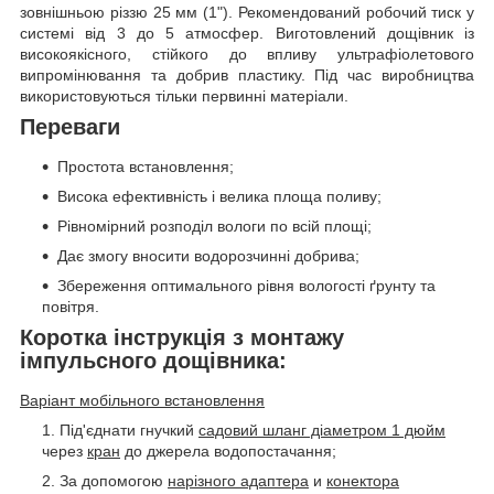
зовнішньою різзю 25 мм (1"). Рекомендований робочий тиск у
системі від 3 до 5 атмосфер. Виготовлений дощівник із
високоякісного, стійкого до впливу ультрафіолетового
випромінювання та добрив пластику. Під час виробництва
використовуються тільки первинні матеріали.
Переваги
Простота встановлення;
Висока ефективність і велика площа поливу;
Рівномірний розподіл вологи по всій площі;
Дає змогу вносити водорозчинні добрива;
Збереження оптимального рівня вологості ґрунту та
повітря.
Коротка інструкція з монтажу
імпульсного дощівника:
Варіант мобільного встановлення
Під'єднати гнучкий
садовий шланг діаметром 1 дюйм
через
кран
до джерела водопостачання;
За допомогою
нарізного адаптера
и
конектора