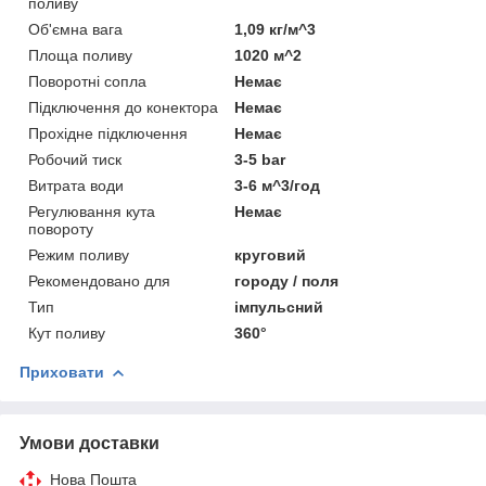
поливу
Об'ємна вага
1,09 кг/м^3
Площа поливу
1020 м^2
Поворотні сопла
Немає
Підключення до конектора
Немає
Прохідне підключення
Немає
Робочий тиск
3-5 bar
Витрата води
3-6 м^3/год
Регулювання кута
Немає
повороту
Режим поливу
круговий
Рекомендовано для
городу / поля
Тип
імпульсний
Кут поливу
360°
Приховати
Умови доставки
Нова Пошта