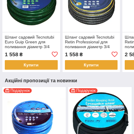
Шланг садовий Tecnotubi
Шланг садовий Tecnotubi
Шлан
Euro Guip Green для
Retin Professional для
Reti
поливання діаметр 3/4
поливання діаметр 3/4
поли
дюйма, довжина 30 м
дюйма, довжина 15 м (RT
дюйм
1 558
1 558
2 5
₴
₴
(EGG 3/4 30)
3/4 15)
3/4 
Купити
Купити
Акційні пропозиції та новинки
Подарунок
Подарунок