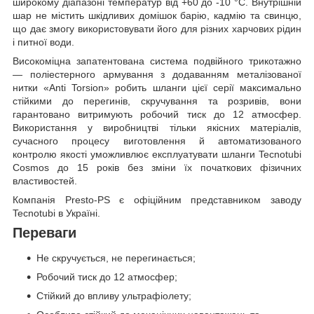
широкому діапазоні температур від +60 до -10 °C. Внутрішній
шар не містить шкідливих домішок барію, кадмію та свинцю,
що дає змогу використовувати його для різних харчових рідин
і питної води.
Високоміцна запатентована система подвійного трикотажно
— поліестерного армування з додаванням металізованої
нитки «Anti Torsion» робить шланги цієї серії максимально
стійкими до перегинів, скручування та розривів, вони
гарантовано витримують робочий тиск до 12 атмосфер.
Використання у виробництві тільки якісних матеріалів,
сучасного процесу виготовлення й автоматизованого
контролю якості уможливлює експлуатувати шланги Tecnotubi
Cosmos до 15 років без зміни їх початкових фізичних
властивостей.
Компанія Presto-PS є офіційним представником заводу
Tecnotubi в Україні.
Переваги
Не скручується, не перегинається;
Робочий тиск до 12 атмосфер;
Стійкий до впливу ультрафіолету;