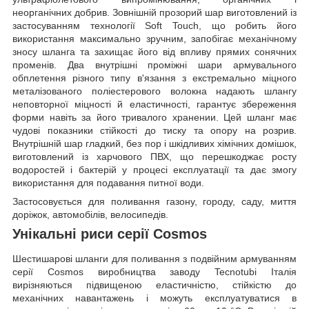
неорганічних добрив. Зовнішній прозорий шар виготовлений із
застосуванням технології Soft Touch, що робить його
використання максимально зручним, запобігає механічному
зносу шланга та захищає його від впливу прямих сонячних
променів. Два внутрішні проміжні шари армувального
обплетення різного типу в'язання з екстремально міцного
металізованого поліестерового волокна надають шлангу
неповторної міцності й еластичності, гарантує збереження
форми навіть за його тривалого хранении. Цей шланг має
чудові показники стійкості до тиску та опору на розрив.
Внутрішній шар гладкий, без пор і шкідливих хімічних домішок,
виготовлений із харчового ПВХ, що перешкоджає росту
водоростей і бактерій у процесі експлуатації та дає змогу
використання для подавання питної води.
Застосовується для поливання газону, городу, саду, миття
доріжок, автомобілів, велосипедів.
Унікальні риси серії Cosmos
Шестишарові шланги для поливання з подвійним армуванням
серії Cosmos виробництва заводу Tecnotubi Італія
вирізняються підвищеною еластичністю, стійкістю до
механічних навантажень і можуть експлуатуватися в