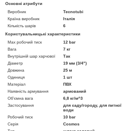
Основні атрибути
Виробник
Tecnotubi
Країна виробник
Італія
Кількість шарів
6
Користувальницькі характеристики
Max робочий тиск
12 bar
Вага
7 кг
Внутрішній шар харчової
Так
Діаметр
19 мм (3/4")
Довжина
25 м
Одиниця
1 шт
Матеріал
ПВХ
Наявність армування
армований
Об'ємна вага
6,8 кг/м^3
Застосування
для саду/городу, для питної
води
Робочий тиск
10 bar
Серія
Cosmos
Тип
шланг садовий