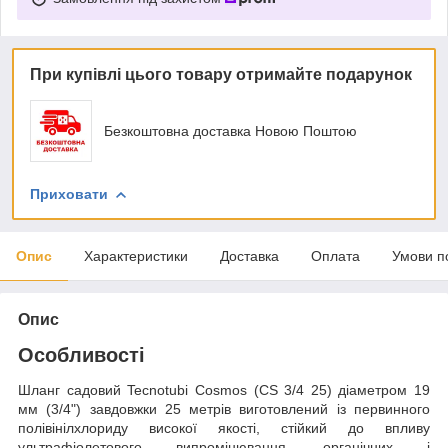
При купівлі цього товару отримайте подарунок
Безкоштовна доставка Новою Поштою
Приховати
Опис
Характеристики
Доставка
Оплата
Умови п
Опис
Особливості
Шланг садовий Tecnotubi Cosmos (CS 3/4 25) діаметром 19
мм (3/4") завдовжки 25 метрів виготовлений із первинного
полівінілхлориду високої якості, стійкий до впливу
ультрафіолетового випромінювання, органічних і