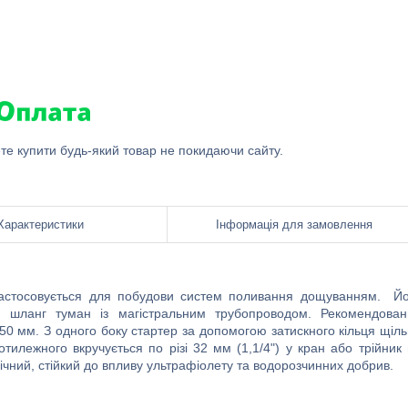
ете купити будь-який товар не покидаючи сайту.
Характеристики
Інформація для замовлення
застосовується для побудови систем поливання дощуванням. Йо
и шланг туман із магістральним трубопроводом. Рекомендован
50 мм. З одного боку стартер за допомогою затискного кільця щіл
отилежного вкручується по різі 32 мм (1,1/4") у кран або трійник
овічний, стійкий до впливу ультрафіолету та водорозчинних добрив.