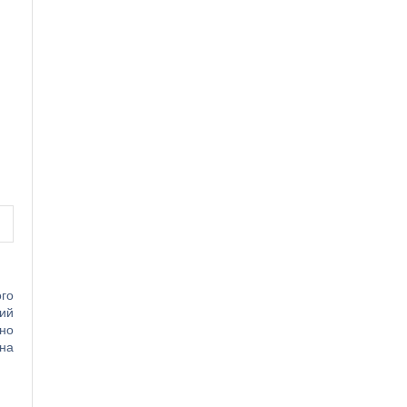
го
ий
ьно
 на