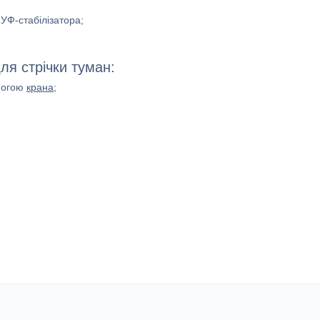
УФ-стабілізатора;
ля стрічки туман:
омогою
крана
;