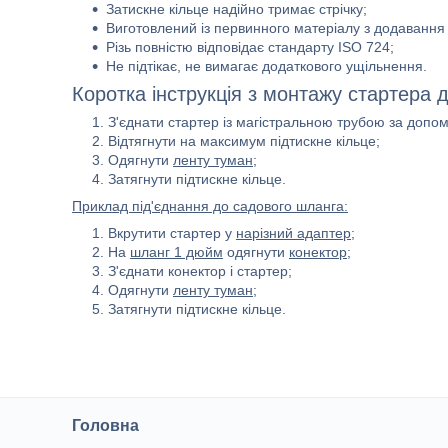
Затискне кільце надійно тримає стрічку;
Виготовлений із первинного матеріалу з додавання 
Різь повністю відповідає стандарту ISO 724;
Не підтікає, не вимагає додаткового ущільнення.
Коротка інструкція з монтажу стартера д
З'єднати стартер із магістральною трубою за доп
Відтягнути на максимум підтискне кільце;
Одягнути
ленту туман
;
Затягнути підтискне кільце.
Приклад під'єднання до садового шланга:
Вкрутити стартер у
нарізний адаптер
;
На
шланг 1 дюйм
одягнути
конектор
;
З'єднати конектор і стартер;
Одягнути
ленту туман
;
Затягнути підтискне кільце.
Головна