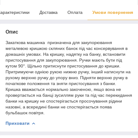
арактеристики
Доставка
Оплата
Умови повернення
Опис
Закаткова машинка призначена для закупорювання
металевою кришкою скляних банок під час консервування в
домашніх умовах. На кришку, надятку на банку, встановити
пристосування для закупорювання. Ручки мають бути під
кутом 90°. Щільно притиснути пристосування до кришки.
Притримуючи однією рукою нижню ручку, інший натиснути на
рухому верхню ручку до упору вниз. Підняти верхню ручку в
початкове положення та зняти пристосування з банки.
Кришка вважається нормально закоченою, якщо вона не
провертається на банці зусиллям руки та під час перекидання
банки на кришку не спостерігається просочування рідини
назовні, а всередині банки не спостерігається поява
бульбашок повітря.
Приховати