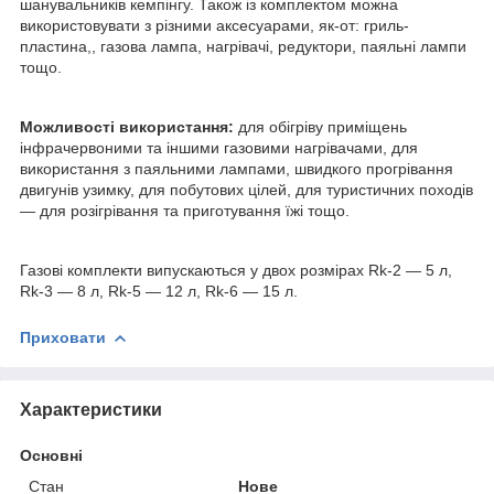
шанувальників кемпінгу. Також із комплектом можна
використовувати з різними аксесуарами, як-от: гриль-
пластина,, газова лампа, нагрівачі, редуктори, паяльні лампи
тощо.
Можливості використання:
для обігріву приміщень
інфрачервоними та іншими газовими нагрівачами, для
використання з паяльними лампами, швидкого прогрівання
двигунів узимку, для побутових цілей, для туристичних походів
— для розігрівання та приготування їжі тощо.
Газові комплекти випускаються у двох розмірах Rk-2 — 5 л,
Rk-3 — 8 л, Rk-5 — 12 л, Rk-6 — 15 л.
Приховати
Характеристики
Основні
Стан
Нове