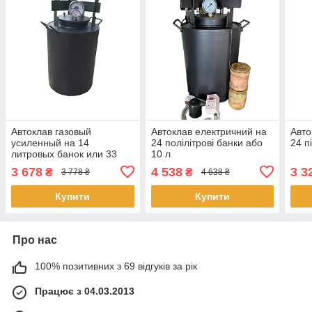
Автоклав газовый
Автоклав електричний на
Авто
усиленный на 14
24 полілітрові банки або
24 п
литровых банок или 33
10 л
по-литровых
3 678
4 538
3 3
₴
₴
3 778 ₴
4 638 ₴
Купити
Купити
Про нас
100% позитивних з 69 відгуків за рік
Працює з 04.03.2013