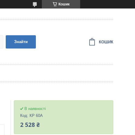
Кошик
Знайти
КОШИК
В наявності
Код:
КР 60А
2 528 ₴