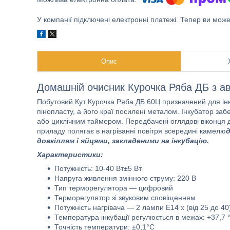
У компанії підключені електронні платежі. Тепер ви мож
Опис
Домашній очисник Курочка Ряба ДБ з а
Побутовий Кут Курочка Ряба ДБ 60Ц призначений для інкуб
пінопласту, а його краї посилені металом. Інкубатор з
або циклічним таймером. Передбачені оглядові віконця д
приладу полягає в нагріванні повітря всередині камелю
д
довкіллям і яйцями, закладеними на інкубацію.
Характеристики:
Потужність: 10-40 Вт±5 Вт
Напруга живлення змінного струму: 220 В
Тип терморегулятора — цифровий
Терморегулятор зі звуковим сповіщенням
Потужність нагрівача — 2 лампи E14 х (від 25 до 40
Температура інкубації регулюється в межах: +37,7 
Точність температури: ±0,1°С