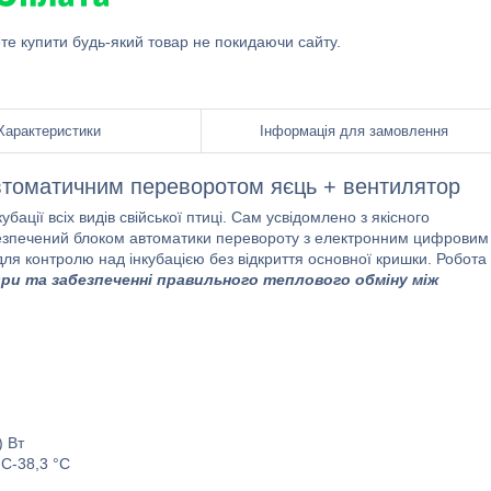
ете купити будь-який товар не покидаючи сайту.
Характеристики
Інформація для замовлення
втоматичним переворотом яєць + вентилятор
ації всіх видів свійської птиці. Сам усвідомлено з якісного
абезпечений блоком автоматики перевороту з електронним цифровим
ля контролю над інкубацією без відкриття основної кришки. Робота
ри та забезпеченні правильного теплового обміну між
) Вт
°C-38,3 °C