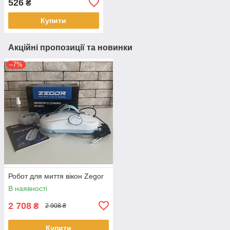
526
₴
Купити
Акційні пропозиції та новинки
–7%
Робот для миття вікон Zegor
В наявності
2 708
₴
2 908 ₴
Купити