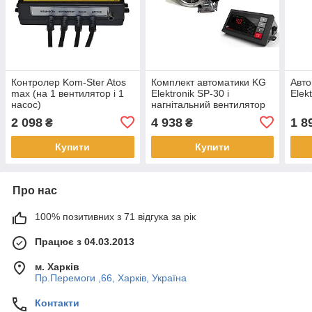
Контролер Kom-Ster Atos
Комплект автоматики KG
Авто
max (на 1 вентилятор і 1
Elektronik SP-30 і
Elek
насос)
нагнітальний вентилятор
MPLUSM WPA-X2
2 098
4 938
1 8
₴
₴
Купити
Купити
Про нас
100% позитивних з 71 відгука за рік
Працює з 04.03.2013
м. Харків
Пр.Перемоги ,66, Харків, Україна
Контакти