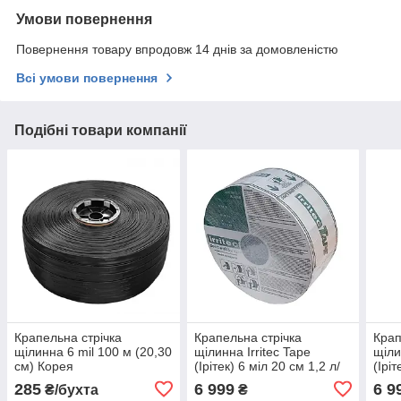
Умови повернення
Повернення товару впродовж 14 днів за домовленістю
Всі умови повернення
Подібні товари компанії
Крапельна стрічка
Крапельна стрічка
Крап
щілинна 6 mil 100 м (20,30
щілинна Irritec Tape
щіли
см) Корея
(Ірітек) 6 міл 20 см 1,2 л/
(Іріт
год 3050м (Італія)
год 
285
6 999
6 9
₴/бухта
₴