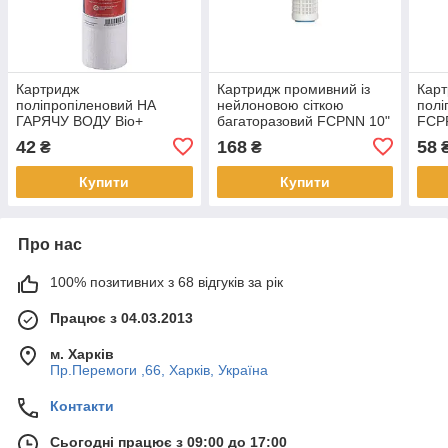
Картридж
Картридж промивний із
Карт
поліпропіленовий НА
нейлоновою сіткою
полі
ГАРЯЧУ ВОДУ Bio+
багаторазовий FCPNN 10"
FCPP
Systems PP-10H (10 мкм)
2 1/2" 50 мкм
42
168
58
₴
₴
Купити
Купити
Про нас
100% позитивних з 68 відгуків за рік
Працює з 04.03.2013
м. Харків
Пр.Перемоги ,66, Харків, Україна
Контакти
Сьогодні працює з 09:00 до 17:00