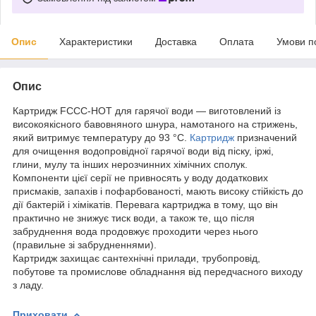
Опис
Характеристики
Доставка
Оплата
Умови п
Опис
Картридж FCCС-HOT для гарячої води — виготовлений із
високоякісного бавовняного шнура, намотаного на стрижень,
який витримує температуру до 93 °C.
Картридж
призначений
для очищення водопровідної гарячої води від піску, іржі,
глини, мулу та інших нерозчинних хімічних сполук.
Компоненти цієї серії не привносять у воду додаткових
присмаків, запахів і пофарбованості, мають високу стійкість до
дії бактерій і хімікатів. Перевага картриджа в тому, що він
практично не знижує тиск води, а також те, що після
забруднення вода продовжує проходити через нього
(правильне зі забрудненнями).
Картридж захищає сантехнічні прилади, трубопровід,
побутове та промислове обладнання від передчасного виходу
з ладу.
Приховати