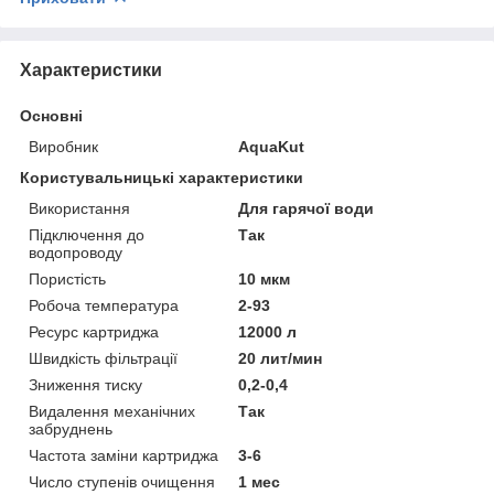
Характеристики
Основні
Виробник
AquaKut
Користувальницькі характеристики
Використання
Для гарячої води
Підключення до
Так
водопроводу
Пористість
10 мкм
Робоча температура
2-93
Ресурс картриджа
12000 л
Швидкість фільтрації
20 лит/мин
Зниження тиску
0,2-0,4
Видалення механічних
Так
забруднень
Частота заміни картриджа
3-6
Число ступенів очищення
1 мес