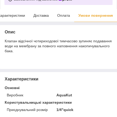
арактеристики
Доставка
Оплата
Умови повернення
Опис
Клапан відсічної чотириходової тимчасово зупиняє подавання
води на мембрану за повного наповнення накопичувального
бака.
Характеристики
Основні
Виробник
AquaKut
Користувальницькі характеристики
Приєднувальний розмір
1/4"quick