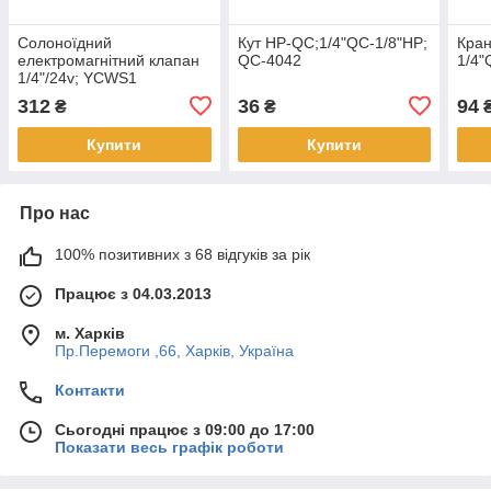
Солоноїдний
Кут НР-QC;1/4"QC-1/8"НР;
Кра
електромагнітний клапан
QC-4042
1/4"
1/4"/24v; YCWS1
312
36
94
₴
₴
Купити
Купити
Про нас
100% позитивних з 68 відгуків за рік
Працює з 04.03.2013
м. Харків
Пр.Перемоги ,66, Харків, Україна
Контакти
Сьогодні працює з 09:00 до 17:00
Показати весь графік роботи