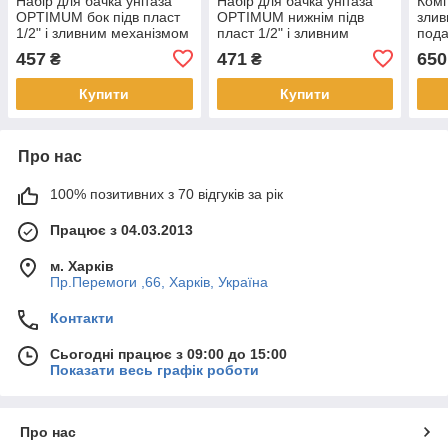
Набір для бачка унітаза
Набір для бачка унітаза
Комп
OPTIMUM бок підв пласт
OPTIMUM нижнім підв
злив
1/2" і зливним механізмом
пласт 1/2" і зливним
пода
з однією кнопкою OPTI
механізмом з однією
одн
457
471
650
₴
₴
1010
кнопкою OPTI 0710
СТО
Купити
Купити
Про нас
100% позитивних з 70 відгуків за рік
Працює з 04.03.2013
м. Харків
Пр.Перемоги ,66, Харків, Україна
Контакти
Сьогодні працює з 09:00 до 15:00
Показати весь графік роботи
Про нас