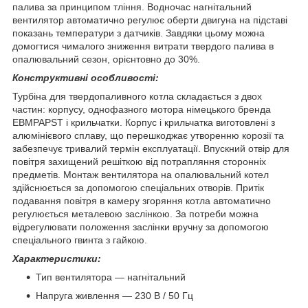
палива за принципом тління. Водночас нагнітальний
вентилятор автоматично регулює оберти двигуна на підставі
показань температури з датчиків. Завдяки цьому можна
домогтися чималого зниження витрати твердого палива в
опалювальний сезон, орієнтовно до 30%.
Конструктивні особливості:
Турбіна для твердопаливного котла складається з двох
частин: корпусу, однофазного мотора німецького бренда
EBMPAPST і крильчатки. Корпус і крильчатка виготовлені з
алюмінієвого сплаву, що перешкоджає утворенню корозії та
забезпечує тривалий термін експлуатації. Впускний отвір для
повітря захищений решіткою від потрапляння сторонніх
предметів. Монтаж вентилятора на опалювальний котел
здійснюється за допомогою спеціальних отворів. Притік
подавання повітря в камеру згоряння котла автоматично
регулюється металевою заслінкою. За потреби можна
відрегулювати положення заслінки вручну за допомогою
спеціального гвинта з гайкою.
Характеристики:
Тип вентилятора — нагнітальний
Напруга живлення — 230 В / 50 Гц