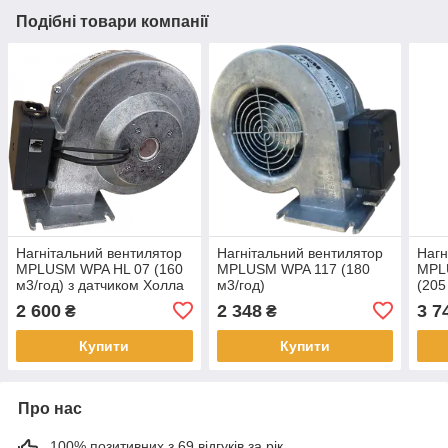
Подібні товари компанії
Нагнітальний вентилятор
Нагнітальний вентилятор
Нагн
MPLUSM WPA HL 07 (160
MPLUSM WPA 117 (180
MPL
м3/год) з датчиком Холла
м3/год)
(205
2 600
2 348
3 7
₴
₴
Купити
Купити
Про нас
100% позитивних з 69 відгуків за рік