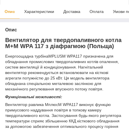
Опис
Характеристики
Доставка
Оплата
Умови п
Опис
Вентилятор для твердопаливного котла
M+M WPA 117 з діафрагмою (Польща)
Енергоощадна турбінаMPLUSM WPA117 призначена для
обладнання промислових твердопаливних котлів опалення,
систем вентиляції й кондиціонування. Нагнітальний
вентилятор рекомендується встановлювати на кісткові
агрегати потужністю до 25 кВт. Ця модель вентилятора
обладнана спеціальною металевою заслінкою для
механічного регулювання впускного потоку повітря.
Функціональні можливості:
Вентилятор равлика МплюсМ WPA117 виконує функцію
примусового наддування повітря в топкову камеру
твердопаливного котла. Застосування будь-якого регулятора
температури сприяє збільшенню ККД кісткового обладнання
за допомогою забезпечення оптимального процесу горіння