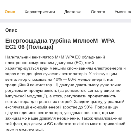
Опис
Характеристики
Доставка
Оплата
Умови п
Опис
Енергоощадна турбіна МплюсМ WPA
EC1 06 (Польща)
Нагнітальний вентилятор М+М WPA EC обладнаний
електронно-комутованим двигуном (ЕС), який
характеризується куди меншим споживанням електроенергії й
зараз є тенденцією сучасних вентиляторів. У зв'язку з цим
вентилятор споживає на 40% — 80% менше енергії, ніж
традиційний вентилятор. Ці двигуни дають змогу дуже точно
регулювати продуктивність (за допомогою сигналу широтно-
імпульсної модуляції), а отже, регулювати продуктивність
вентилятора для реальних потреб. Завдяки цьому, у реальній
експлуатації економія енергії зростає до 90%. Попри вищу
ціну за одиницю вентилятора, усвідомлення того, що ми
захищаємо наше довкілля неоціненне. Також чималоважний
той факт, що двигуни ЄС набагато тихіші та мають триваліший
термін експлуатації.