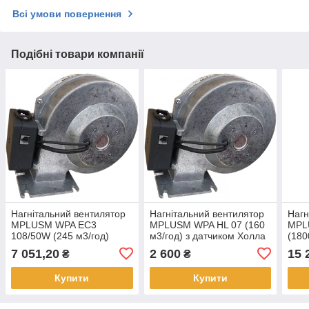
Всі умови повернення
Подібні товари компанії
Нагнітальний вентилятор
Нагнітальний вентилятор
Нагн
MPLUSM WPA EC3
MPLUSM WPA HL 07 (160
MPL
108/50W (245 м3/год)
м3/год) з датчиком Холла
(180
7 051,20
2 600
15 
₴
₴
Купити
Купити