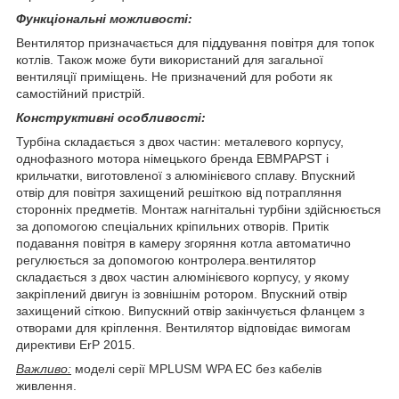
Функціональні можливості:
Вентилятор призначається для піддування повітря для топок
котлів. Також може бути використаний для загальної
вентиляції приміщень. Не призначений для роботи як
самостійний пристрій.
Конструктивні особливості:
Турбіна складається з двох частин: металевого корпусу,
однофазного мотора німецького бренда EBMPAPST і
крильчатки, виготовленої з алюмінієвого сплаву. Впускний
отвір для повітря захищений решіткою від потрапляння
сторонніх предметів. Монтаж нагнітальні турбіни здійснюється
за допомогою спеціальних кріпильних отворів. Притік
подавання повітря в камеру згоряння котла автоматично
регулюється за допомогою контролера.вентилятор
складається з двох частин алюмінієвого корпусу, у якому
закріплений двигун із зовнішнім ротором. Впускний отвір
захищений сіткою. Випускний отвір закінчується фланцем з
отворами для кріплення. Вентилятор відповідає вимогам
директиви ErP 2015.
Важливо:
моделі серії MPLUSM WPA EC без кабелів
живлення.