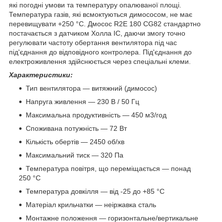
які погодні умови та температуру опалюваної площі.
Температура газів, які всмоктуються димососом, не має
перевищувати +250 °C. Дмосос R2E 180 CG82 стандартно
постачається з датчиком Холла IC, даючи змогу точно
регулювати частоту обертання вентилятора під час
під'єднання до відповідного контролера. Під'єднання до
електроживлення здійснюється через спеціальні клеми.
Характеристики:
Тип вентилятора — витяжний (димосос)
Напруга живлення — 230 В / 50 Гц
Максимальна продуктивність — 450 м3/год
Споживана потужність — 72 Вт
Кількість обертів — 2450 об/хв
Максимальний тиск — 320 Па
Температура повітря, що переміщається — понад
250 °C
Температура довкілля — від -25 до +85 °С
Матеріал крильчатки — неіржавка сталь
Монтажне положення — горизонтальне/вертикальне