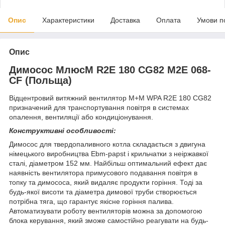
Опис
Характеристики
Доставка
Оплата
Умови п
Опис
Димосос МлюсМ R2E 180 CG82 M2E 068-
CF (Польща)
Відцентровий витяжний вентилятор М+М WPA R2E 180 CG82
призначений для транспортування повітря в системах
опалення, вентиляції або кондиціонування.
Конструктивні особливості:
Димосос для твердопаливного котла складається з двигуна
німецького виробництва Ebm-papst і крильчатки з неіржавкої
сталі, діаметром 152 мм. Найбільш оптимальний ефект дає
наявність вентилятора примусового подавання повітря в
топку та димососа, який видаляє продукти горіння. Тоді за
будь-якої висоти та діаметра димової труби створюється
потрібна тяга, що гарантує якісне горіння палива.
Автоматизувати роботу вентиляторів можна за допомогою
блока керування, який зможе самостійно реагувати на будь-