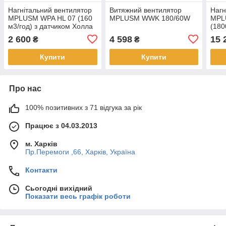
Нагнітальний вентилятор
Витяжний вентилятор
Нагн
MPLUSM WPA HL 07 (160
MPLUSM WWK 180/60W
MPL
м3/год) з датчиком Холла
(180
2 600
4 598
15 
₴
₴
Купити
Купити
Про нас
100% позитивних з 71 відгука за рік
Працює з 04.03.2013
м. Харків
Пр.Перемоги ,66, Харків, Україна
Контакти
Сьогодні вихідний
Показати весь графік роботи