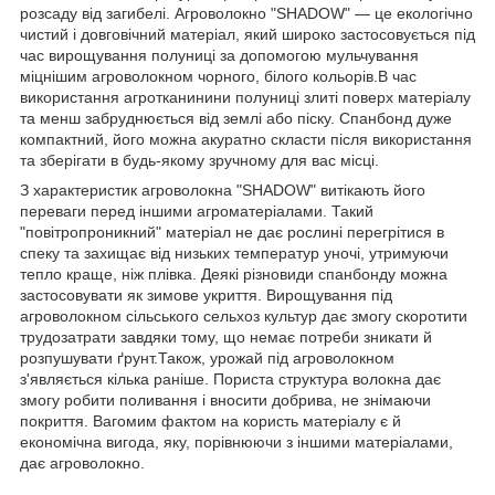
розсаду від загибелі. Агроволокно "SHADOW" — це екологічно
чистий і довговічний матеріал, який широко застосовується під
час вирощування полуниці за допомогою мульчування
міцнішим агроволокном чорного, білого кольорів.В час
використання агротканинини полуниці злиті поверх матеріалу
та менш забруднюється від землі або піску. Спанбонд дуже
компактний, його можна акуратно скласти після використання
та зберігати в будь-якому зручному для вас місці.
З характеристик агроволокна "SHADOW" витікають його
переваги перед іншими агроматеріалами. Такий
"повітропроникний" матеріал не дає рослині перегрітися в
спеку та захищає від низьких температур уночі, утримуючи
тепло краще, ніж плівка. Деякі різновиди спанбонду можна
застосовувати як зимове укриття. Вирощування під
агроволокном сільського сельхоз культур дає змогу скоротити
трудозатрати завдяки тому, що немає потреби зникати й
розпушувати ґрунт.Також, урожай під агроволокном
з'являється кілька раніше. Пориста структура волокна дає
змогу робити поливання і вносити добрива, не знімаючи
покриття. Вагомим фактом на користь матеріалу є й
економічна вигода, яку, порівнюючи з іншими матеріалами,
дає агроволокно.