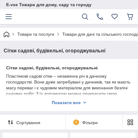
E-vse Товари для дому, саду та городу
Товари та послуги
Товари для дачі та сільського господ
Сітки садові, будівельні, огороджувальні
Сітки садові, будівельні, огороджувальні
Пластикові садові сітки – незамінна річ в дачному
господарстві. Вони дуже затребувані у дачників, так як мають
масу переваг і є чудовим матеріалом для виконання безлічі
садових робіт. З їх допомогою можна прикрасити свою
ділянку і реалізувати різні ідеї ландшафтного дизайну.
Показати все
Переваги пластикових сіток
Пластикові сітки випускаються в рулонах, тому при монтажі
Сортування
0
Фільтри
будь-яких конструкцій вам не доведеться використовувати
які-небудь додаткові кріпильні елементи. Просто відріжте
потрібну довжину звичайними садовими ножицями.