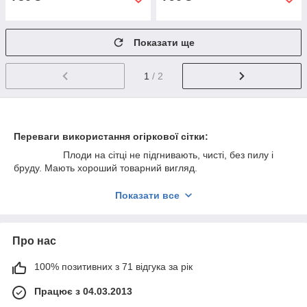
Показати ще
1
/ 2
Переваги використання огіркової сітки:
Плоди на сітці не підгнивають, чисті, без пилу і
бруду. Мають хороший товарний вигляд.
Прополювати і обробляти грядку набагато
Показати все
простіше і займає менше місця.
Рослини отримують більше світла і повітря, що
безпосередньо відбивається на врожайності.
Про нас
Збирати врожай на шпалерної сітки швидко та
зручно: плоди добре проглядаються і за ними не потрібно
100% позитивних з 71 відгука за рік
нахилятися.
Працює з 04.03.2013
Чтобы установить сетку для огурцов, достаточно несколько
крепких вертикальных столбиков, расположенных через 1-2